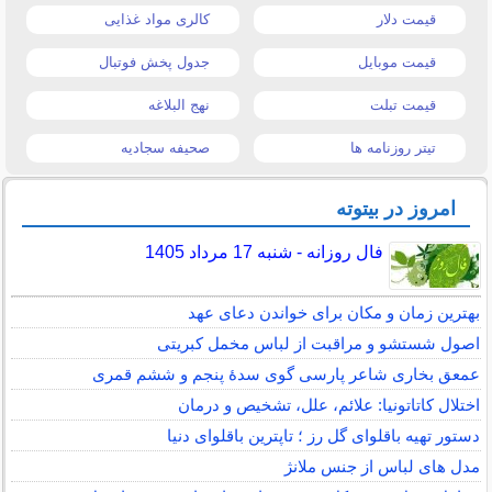
قیمت دلار
کالری مواد غذایی
قیمت موبایل
جدول پخش فوتبال
قیمت تبلت
نهج البلاغه
تیتر روزنامه ها
صحیفه سجادیه
امروز در بیتوته
فال روزانه - شنبه 17 مرداد 1405
بهترین زمان و مکان برای خواندن دعای عهد
اصول شستشو و مراقبت از لباس مخمل کبریتی
عمعق بخاری شاعر پارسی گوی سدهٔ پنجم و ششم قمری
اختلال کاتاتونیا: علائم، علل، تشخیص و درمان
دستور تهیه باقلوای گل رز ؛ تاپترین باقلوای دنیا
مدل های لباس از جنس ملانژ