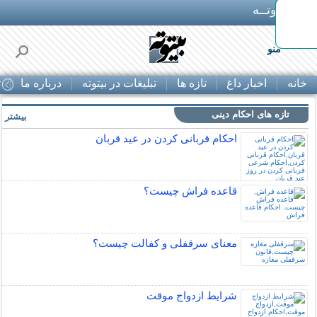
بـیتوتــه
رین
منو
خانه
اخبار داغ
تازه ها
تبلیغات در بیتوته
درباره ما
ت
تازه های احکام دینی
بیشتر »
احکام قربانی کردن در عید قربان
قاعده فراش چیست؟
معنای سرقفلی و کفالت چیست؟
شرایط ازدواج موقت