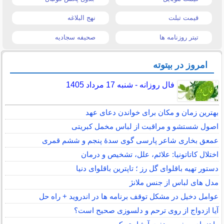
قیمت تبلت
نهج البلاغه
تیتر روزنامه ها
صحیفه سجادیه
امروز در بیتوته
فال روزانه - شنبه 17 مرداد 1405
بهترین زمان و مکان برای خواندن دعای عهد
اصول شستشو و مراقبت از لباس مخمل کبریتی
عمعق بخاری شاعر پارسی گوی سدهٔ پنجم و ششم قمری
اختلال کاتاتونیا: علائم، علل، تشخیص و درمان
دستور تهیه باقلوای گل رز ؛ تاپترین باقلوای دنیا
مدل های لباس از جنس ملانژ
عوامل دخیل در مشکل توقف برنامه ها در اندروید + راه حل
آیا ازدواج از روی ترحم و دلسوزی صحیح است؟