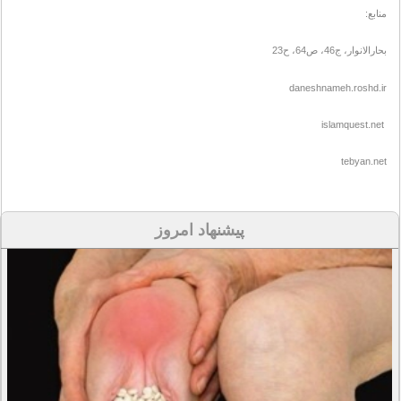
منابع:
بحارالانوار، ج46، ص64، ح23
daneshnameh.roshd.ir
islamquest.net
tebyan.net
پیشنهاد امروز