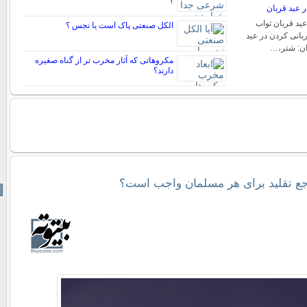
؟
ر عید قربان
عید قربان ثواب
الکل صنعتی پاک است یا نجس ؟
بانی کردن در عید
ان: شتر،…
مکروهاتی که آثار مخرب تر از گناه صغیره
دارند؟
ع تقلید برای هر مسلمان واجب است؟