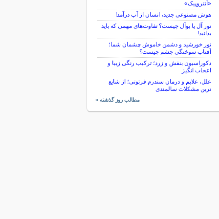
«آنتروپیک»
هوش مصنوعی جدید، انسان از آب درآمد!
تور آل یا یوآل چیست؟ تفاوت‌های مهمی که باید
بدانید!
نور خورشید و دشمن خاموش چشمان شما؛
آفتاب سوختگی چشم چیست؟
دکوراسیون بنفش و زرد؛ ترکیب رنگی زیبا و
اعجاب انگیز
علل، علایم و درمان سندرم فرتوتی؛ از شایع
ترین مشکلات سالمندی
مطالب روز گذشته »