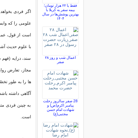
فقط با ۲۲ هزار تومان؛
بیمه سفر به کربلا با
اگر فردی بخواهد 
بهترین پوشش‌ها در سال
۱۴۰۴
علومی را که وابس
است از قول،‌ عمل 
با علوم حدیث آشن
اعمال شب و روز ۲۸
سند، درایه (فهم د
صفر
مجاز، تعارض روایا
ها را به طور تخص
آگاهی داشته باشد
28 صفر سالروز رحلت
به چینن فردی متخ
پیامبر اکرم(ص) و
شهادت امام حسن
مجتبی(ع)
است.