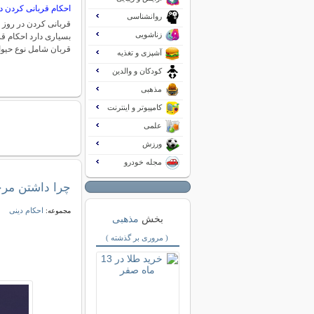
احکام قربانی کردن د
روانشناسی
قربانی کردن در روز 
زناشویی
بسیاری دارد احکام قر
قربان شامل نوع حیو
آشپزی و تغذیه
کودکان و والدین
مذهبی
کامپیوتر و اینترنت
علمی
ورزش
مجله خودرو
چرا داشتن مرج
احکام دینی
مجموعه:
بخش
مذهبی
( مروری بر گذشته )