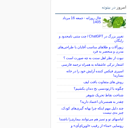
امروز
در بیتوته
فال روزانه - جمعه 16 مرداد
1405
تغییر بزرگ در ChatGPT / چت متنی نامحدود و
رایگان
زیورآلات و طلاهای مناسب آقایان با طراحی‌های
مدرن و منحصر به فرد
نبوت از نظر اهل سنت به چه صورت است ؟
اشعار ترکی عاشقانه به همراه ترجمه فارسی
اسپری فیکس کننده آرایش خود را در خانه
بسازید!
روش های متفاوت بافت لیف
چگونه با ارتودنسی نخ دندان بکشیم؟
شناخت نقاط تحریک شوهر
چقدر به همسرتان اعتماد دارید؟
چند دلیل مهم اینکه چرا بهانه گیری‌های کودک،
چیز بدی نیست
لباس‎های نو و تمیز هم می‌توانند بیماری‌زا باشند!
رونمایی «متا» از رقیب «اوپن‌ای‌آی» و