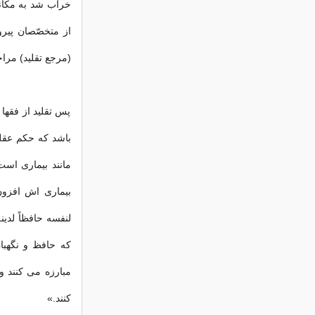
خراب شد به مکانی
از متخصّصان پیرو
(مرجع تقلید) مراج
پس تقلید از فقه
باشد که حکم عقلی
مانند بیماری اس
بیماری اش افزون
لنفسه حافظاً لدینه
که حافظ و نگهبان
مبارزه می کنند و 
کنند.»