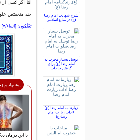
امّا اگر کسی از 
چند متخصّص علوم
شرح شهادت امام رضا
(ع) در منابع اسلامي
تَعْلَمُونَ؛ [انبیاء/۷]
ا
توسل بسیار مجرب به
امام رضا (ع) برای
گرفتن حاجات
پیشنهاد ویژه
زیارتنامه امام رضا (ع)
+آداب زیارت امام
رضا(ع)
با این درمان دی