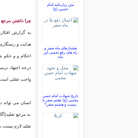
متن زیارتنامه امام
حسین (ع)
چرا داشتن مرجع 
به گزارش افکارنی
هدایت و رستگاری 
هشدارهای ماه صفر و
راه های رفع نحسی این
احکام و و حکم شر
ماه
درجه اجتهاد نرسید
واجب عقلی است و 
تاریخ شهادت امام حسن
مجتبی (ع): هفتم صفر یا
انسان می تواند د
بیست و هشتم صفر؟
به مرجع تقلید(آگا
تقلید لازم نیست ب