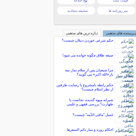
قیمت تبلت
نهج البلاغه
تیتر روزنامه ها
صحیفه سجادیه
پـربیننده های مذهبی
تـازه ترین های مذهبی
حکم شرعی خوردن دنبلان چیست؟
صیغه طلاق چگونه خوانده می شود!
چرا شیعیان پس از سلام نماز سه
بار«الله اکبر» می گویند؟
حکم رابطه نامشروع با رضایت طرفین
از نظر اسلام چیست؟
شیرابه میوه گندیده: نجاست یا
طهارت؟ بررسی فقهی و علمی
غسل "مافی الذّمه" چیست؟
احکام روزه و نماز دائم السفرها