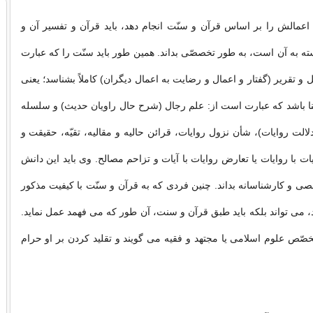
اعمالش را بر اساس قرآن و سنّت انجام دهد، باید قرآن و تفسیر آن و
ته به آن است،‌ به طور تخصصّی بداند. همین طور باید سنّت را که عبارت
و تقریر (گفتار و اعمال و رضایت به اعمال دیگران) کاملاً بشناسد؛ یعنی
ا باشد که عبارت است از: علم رجال (شرح حال راویان حدیث) و سلسله
لالت روایات)، شأن نزول روایات، قرائن حالیه و مقالیه، تقیّه، حقیقت و
ت با روایات یا تعارض روایات با آیات و تزاحم مصالح. وی باید این دانش
ّصی و کارشناسانه بداند. چنین فردی که به قرآن و سنّت با کیفیت مذکور
، می تواند بلکه باید طبق قرآن و سنت، آن طور که می فهمد عمل نماید.
صّص علوم اسلامی یا مجتهد و فقیه می گویند و تقلید کردن بر او حرام