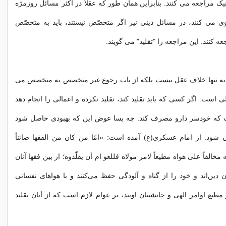
ک مراجعه می کنند. بنابراین همان طور که عقلاً در اکثر مسائل روزمرّه
ی می کنند، در مسائل دینی نیز اگر متخصّص نیستند، باید به متخصّص
عه کنند. این مراجعه را "تقلید" می گویند.
ا نه تنها خلاف عقل نیست بلکه از باب رجوع غیر متخصص به متخصص می
 است. اگر کسی که باید تقلید کند، تقلید نکرده و اعمالی را انجام دهد
ت که خودسر دارو مصرف کند. چه بسا عوض این که بهبودی حاصل شود
 شود. از امام عسکری(ع) آمده است: «امّا من کان من الفقها صائناً
 مخالفاً علی هواه مطیعاً لامر مولاه فللعو ام أن یقلّدوه؛ از بین فقها آنان
 دین‌اند و خود را از گناه و آلودگی حفظ می‌کنند و با هواهای نفسانی
مطیع اوامر الهی و جانشینان اویند، بر عوام لازم است که از آنان تقلید