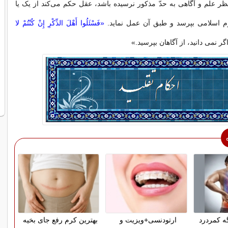
نظر علم و آگاهی به حدّ مذکور نرسیده باشد، عقل حکم می‌کند از یک یا
 اسلامی بپرسد و طبق آن عمل نماید.
«فَسْئَلُوا أَهْلَ الذِّکْرِ إِنْ کُنْتُمْ لا
گر نمى ‏دانید، از آگاهان بپرسید.»
گه کمردرد
ارتودنسی+ویزیت و
بهترین کرم رفع جای بخیه