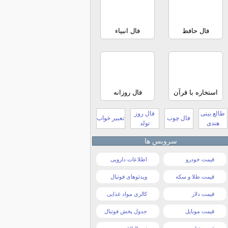
فال حافظ
فال انبیاء
استخاره با قرآن
فال روزانه
طالع بینی
فال روز
فال چوب
تعبیر خواب
هندی
تولد
سرویس ها
قیمت خودرو
اطلاعات دارویی
قیمت طلا و سکه
ویدئوهای فوتبال
قیمت دلار
کالری مواد غذایی
قیمت موبایل
جدول پخش فوتبال