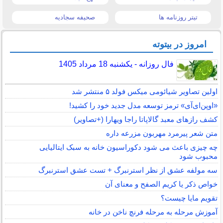
تیتر روزنامه ها
صحیفه سجادیه
امروز در بیتوته
فال روزانه - یکشنبه 18 مرداد 1405
اولین تصاویر شیائومی میکس فولد ۵ منتشر شد
«اوپن‌ای‌آی» ترمز توسعه مدل جدید خود را کشید!
کشف رازهای معبد گالاپاتا راجا ویهارا (+تصاویر)
متن شعر پیرمرد مهربون مزرعه داره
چه چیزی باعث می شود دکوراسیون خانه به سبک ایتالیایی
محبوب شود
سه مولفه عشق از نظر استرنبرگ + تست عشق استرنبرگ
خواص ذکر یا کریم الصفح و معنای آن
تقویم مایا چیست؟
آموزش مرحله به مرحله فرنچ ناخن در خانه