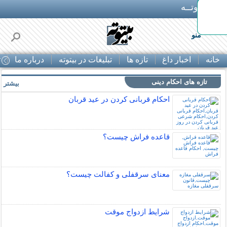
بـیتوتــه
ه
منو
خانه
اخبار داغ
تازه ها
تبلیغات در بیتوته
درباره ما
ت
تازه های احکام دینی
بیشتر »
احکام قربانی کردن در عید قربان
قاعده فراش چیست؟
معنای سرقفلی و کفالت چیست؟
شرایط ازدواج موقت