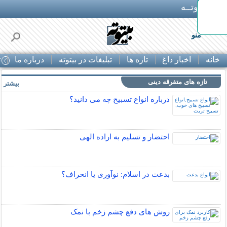
بـیتوتــه
 30% تخفیف از
منو
خانه
اخبار داغ
تازه ها
تبلیغات در بیتوته
درباره ما
ت
تازه های متفرقه دینی
بیشتر »
درباره انواع تسبیح چه می دانید؟
احتضار و تسلیم به اراده الهی
بدعت در اسلام: نوآوری یا انحراف؟
روش های دفع چشم زخم با نمک