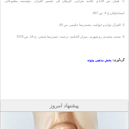
2- همان ص 124.و علامه بحرانی، البرهان فی تفسیر القرآن، مؤسسه مطبوعاتی
اسماعیلیان،ج 4، ص 457.
3- القرآن ثوابه و خواصه، محمدرضا حکیمی، ص 93.
4- محمد محمدی ری‌شهری، میزان الحکمه، ترجمه: حمیدرضا شیخی، ج 14، ص 7079.
گردآوری:
بخش مذهبی بیتوته
پیشنهاد امروز