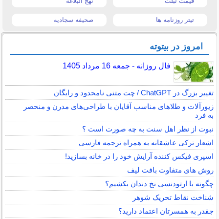
قیمت تبلت
نهج البلاغه
تیتر روزنامه ها
صحیفه سجادیه
امروز در بیتوته
فال روزانه - جمعه 16 مرداد 1405
تغییر بزرگ در ChatGPT / چت متنی نامحدود و رایگان
زیورآلات و طلاهای مناسب آقایان با طراحی‌های مدرن و منحصر
به فرد
نبوت از نظر اهل سنت به چه صورت است ؟
اشعار ترکی عاشقانه به همراه ترجمه فارسی
اسپری فیکس کننده آرایش خود را در خانه بسازید!
روش های متفاوت بافت لیف
چگونه با ارتودنسی نخ دندان بکشیم؟
شناخت نقاط تحریک شوهر
چقدر به همسرتان اعتماد دارید؟