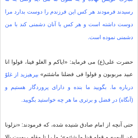
رسیدند فرمودند هر کس این فرزندم را دوست بدارد مرا
دوست داشته است و هر کس با آنان دشمنی کند با من
دشمنی نموده است.
حضرت علی(ع) می فرماید: «ایاکم و الغلو فینا، قولوا انا
عبید مربوبون و قولوا فی فضلنا ماشئتم»
بپرهیزید از غلوّ
درباره ما. بگویید ما بنده و دارای پروردگار هستیم و
(آنگاه) در فضل و برتری ما هر چه خواستید بگویید.
حتی آنچه از امام صادق شنیده شده، که فرمودند: «نزلونا
عن البوبیه و قولو فینا ما شئتم»؛ ما را تا مقام ربوبیت بالا