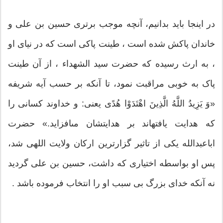
در اینجا باید بدانیم، آنچه موجب برتری حسین بن علی و
خاندان پاکش شده است ، طینت پاکی است که در نیای او
، به ارث رسیده که حضرت سید الشهداء ، از آن طینت
پاک به خوبی مراقبت نمود، تا آنکه بر حسب آیه شریفه
«وَ یَزِیدُ اللَّهُ الَّذِینَ اهْتَدَوْا هُدًى یعنی: و خداوند كسانى را
كه هدایت یافته‏اند بر هدایتشان مى‏افزاید.» حضرت
اباعبدالله یکی از تاثیر گزارترین ارکان ولایت اللهی شد،
پس او بواسطه اختیاری که داشت، حسین بن علی گردید
نه آنکه خدای بزرگ بی سبب او را انتخاب فرموده باشد .