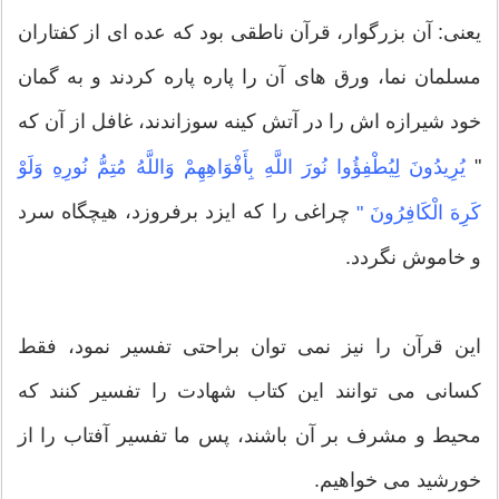
یعنی: آن بزرگوار، قرآن ناطقی بود که عده ای از کفتاران
مسلمان نما، ورق های آن را پاره پاره کردند و به گمان
خود شیرازه اش را در آتش کینه سوزاندند، غافل از آن که
"
یُرِیدُونَ لِیُطْفِؤُوا نُورَ اللَّهِ بِأَفْوَاهِهِمْ وَاللَّهُ مُتِمُّ نُورِهِ وَلَوْ
چراغی را که ایزد برفروزد، هیچگاه سرد
كَرِهَ الْكَافِرُونَ "
و خاموش نگردد.
این قرآن را نیز نمی توان براحتی تفسیر نمود، فقط
کسانی می توانند این کتاب شهادت را تفسیر کنند که
محیط و مشرف بر آن باشند، پس ما تفسیر آفتاب را از
خورشید می خواهیم.