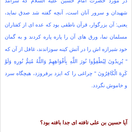
در مورد حضرت امام حسین علیه السلام که سرآمد
شهیدان و سرور آنان است، آنچه گفته شد صدق نماید،
یعنی: آن بزرگوار، قرآن ناطقی بود که عده ای از کفتاران
مسلمان نما، ورق های آن را پاره پاره کردند و به گمان
خود شیرازه اش را در آتش کینه سوزاندند، غافل از آن که
" یُرِیدُونَ لِیُطْفِؤُوا نُورَ اللَّهِ بِأَفْوَاهِهِمْ وَاللَّهُ مُتِمُّ نُورِهِ وَلَوْ
كَرِهَ الْكَافِرُونَ " چراغی را که ایزد برفروزد، هیچگاه سرد
و خاموش نگردد.
آیا حسین بن علی تافته ای جدا بافته بود؟