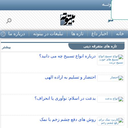
بـیتوتــه
اوره
منو
خانه
اخبار داغ
تازه ها
تبلیغات در بیتوته
درباره ما
ت
تازه های متفرقه دینی
بیشتر »
درباره انواع تسبیح چه می دانید؟
احتضار و تسلیم به اراده الهی
بدعت در اسلام: نوآوری یا انحراف؟
روش های دفع چشم زخم با نمک