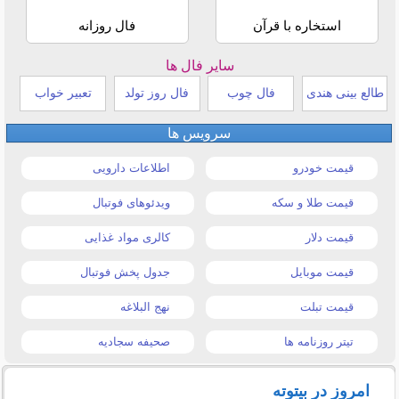
استخاره با قرآن
فال روزانه
سایر فال ها
طالع بینی هندی
فال چوب
فال روز تولد
تعبیر خواب
سرویس ها
قیمت خودرو
اطلاعات دارویی
قیمت طلا و سکه
ویدئوهای فوتبال
قیمت دلار
کالری مواد غذایی
قیمت موبایل
جدول پخش فوتبال
قیمت تبلت
نهج البلاغه
تیتر روزنامه ها
صحیفه سجادیه
امروز در بیتوته