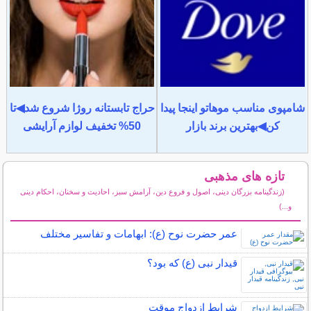
شامپوی مناسب موهاتو اینجا پیدا
حراج تابستانه روژا شروع شد◀تا
کن◀بهترین برند بازار
50% تخفیف لوازم آرایشی
تازه های مذهبی
(زندگینامه بزرگان دینی، اصول و فروع دین، آرامش سبز، احادیث و سخنان، احکام دینی
و...)
سایر مطالب مذهبی
عمر حضرت نوح (ع): ابهامات و تفاسیر مختلف
قیدار نبی (ع) که بود؟
شرایط ازدواج موقت