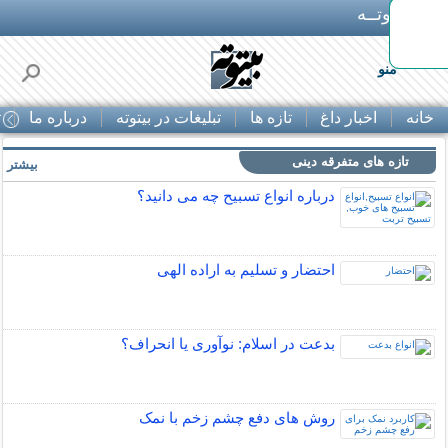
بـیتوتــه
منو
خانه
اخبار داغ
تازه ها
تبلیغات در بیتوته
درباره ما
ت
تازه های متفرقه دینی
بیشتر »
درباره انواع تسبیح چه می دانید؟
احتضار و تسلیم به اراده الهی
بدعت در اسلام: نوآوری یا انحراف؟
روش های دفع چشم زخم با نمک