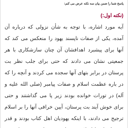
پاسخ شما را ضمن بیان سه نکته عرض می کنم:
(نکته اول:)
آیه مورد اشاره، با توجه به شأن نزولی که درباره آن
آمده، یكى از صفات ناپسند یهود را منعكس مى‏ كند كه
آنها براى پیشبرد اهدافشان آن چنان سازشكارى با هر
جمعیتى نشان مى ‏دادند كه حتى براى جلب نظر بت‏
پرستان در برابر بتهاى آنها سجده مى‏ كردند و آنچه را كه
در باره عظمت اسلام و صفات پیامبر (صلی الله علیه و
آله) در تورات خوانده بودند زیر پا مى‏ گذاشتند و حتى
براى خوش‏ آیند بت ‏پرستان، آیین خرافى آنها را بر اسلام
ترجیح مى‏ دادند، با اینكه یهودیان اهل كتاب بودند و قدر