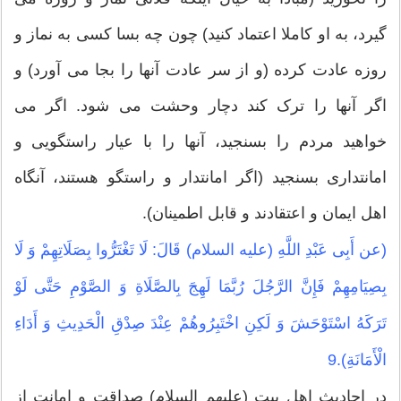
گیرد، به او کاملا اعتماد کنید) چون چه بسا کسی به نماز و
روزه عادت کرده (و از سر عادت آنها را بجا می آورد) و
اگر آنها را ترک کند دچار وحشت می شود. اگر می
خواهید مردم را بسنجید، آنها را با عیار راستگویی و
امانتداری بسنجید (اگر امانتدار و راستگو هستند، آنگاه
اهل ایمان و اعتقادند و قابل اطمینان).
(عن أَبِی عَبْدِ اللَّهِ (علیه السلام) قَالَ: لَا تَغْتَرُّوا بِصَلَاتِهِمْ وَ لَا
بِصِیَامِهِمْ فَإِنَّ الرَّجُلَ رُبَّمَا لَهِجَ بِالصَّلَاةِ وَ الصَّوْمِ حَتَّى لَوْ
تَرَكَهُ اسْتَوْحَشَ وَ لَكِنِ اخْتَبِرُوهُمْ عِنْدَ صِدْقِ الْحَدِیثِ وَ أَدَاءِ
الْأَمَانَةِ).9
در احادیث اهل بیت (علیهم السلام) صداقت و امانت از