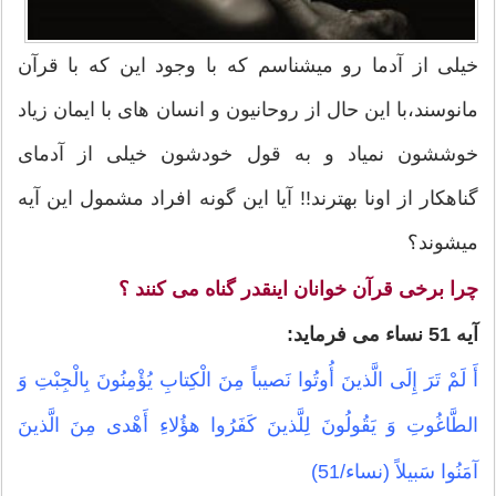
خیلی از آدما رو میشناسم که با وجود این که با قرآن
مانوسند،با این حال از روحانیون و انسان های با ایمان زیاد
خوششون نمیاد و به قول خودشون خیلی از آدمای
گناهکار از اونا بهترند!! آیا این گونه افراد مشمول این آیه
میشوند؟
چرا برخی قرآن خوانان اینقدر گناه می کنند ؟
آیه 51 نساء می فرماید:
أَ لَمْ تَرَ إِلَى الَّذینَ أُوتُوا نَصیباً مِنَ الْكِتابِ یُؤْمِنُونَ بِالْجِبْتِ وَ
الطَّاغُوتِ وَ یَقُولُونَ لِلَّذینَ كَفَرُوا هؤُلاءِ أَهْدى‏ مِنَ الَّذینَ
آمَنُوا سَبیلاً (نساء/51)