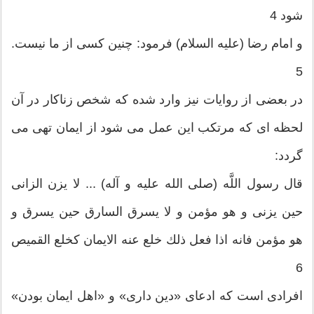
شود 4
و امام رضا (علیه السلام) فرمود: چنین کسی از ما نیست.
5
در بعضى از روایات نیز وارد شده كه شخص زناكار در آن
لحظه ‏اى كه مرتكب این عمل مى ‏شود از ایمان تهی می
گردد:
قال رسول اللَّه (صلی الله علیه و آله) ... لا یزن الزانى
حین یزنى و هو مؤمن و لا یسرق السارق حین یسرق و
هو مؤمن فانه اذا فعل ذلك خلع عنه الایمان كخلع القمیص
6
افرادی است که ادعای «دین داری» و «اهل ایمان بودن»