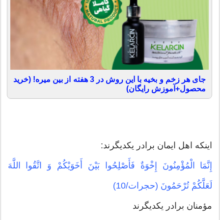
جای هر زخم و بخیه با این روش در 3 هفته از بین میره! (خرید
محصول+آموزش رایگان)
اینکه اهل ایمان برادر یکدیگرند:
إِنَّمَا الْمُؤْمِنُونَ إِخْوَةٌ فَأَصْلِحُوا بَیْنَ أَخَوَیْكُمْ وَ اتَّقُوا اللَّهَ
لَعَلَّكُمْ تُرْحَمُونَ (حجرات/10)
مؤمنان برادر یكدیگرند