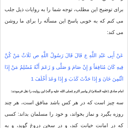
برای توضیح این مطلب، توجه شما را به روایات ذیل جلب
می کنم که به خوبی پاسخ این مسأله را برای ما روشن
می کند:
عَنْ أَبِی عَبْدِ اللَّهِ ع قَالَ قَالَ رَسُولُ اللَّهِ ص ثَلَاثٌ مَنْ كُنَّ
فِیهِ كَانَ مُنَافِقاً وَ إِنْ صَامَ وَ صَلَّى وَ زَعَمَ أَنَّهُ مُسْلِمٌ مَنْ إِذَا
ائْتُمِنَ خَانَ وَ إِذَا حَدَّثَ كَذَبَ وَ إِذَا وَعَدَ أَخْلَفَ 1
امام صادق (علیه السلام) از پیامبر اکرم (صلی الله علیه و آله) این روایت را نقل فرمودند:
سه چیز است که در هر كس باشد منافق است، هر چند
روزه بگیرد و نماز بخواند، و خود را مسلمان بداند: كسى
كه در امانت خیانت كند، و در سخن دروغ گوید، و به