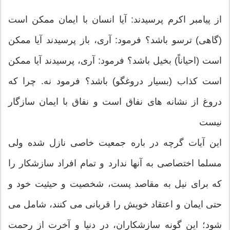
از پیامبر اکرم پرسیدند: آیا انسان با ایمان ممكن است
(گاهى) ترسو باشد؟ فرمود: آرى، باز پرسیدند آیا ممكن
است (احیاناً) بخیل باشد؟ فرمود: آرى، پرسیدند آیا ممكن
است كذاب (بسیار دروغگو) باشد؟ فرمود نه. چرا كه
دروغ از نشانه ‏هاى نفاق است و نفاق با ایمان سازگار
نیست
این آیات گرچه در باره جمعیت خاصى نازل شده ولى
مسلما اختصاصى به آنها ندارد و تمام افراد سازشكار را
كه براى نیل به مقاصد پست، شخصیت و حیثیت خود و
حتى ایمان و اعتقاد خویش را قربانى مى‏ كنند، شامل مى‏
شود؛ این گونه سازشكاران، در دنیا و آخرت از رحمت