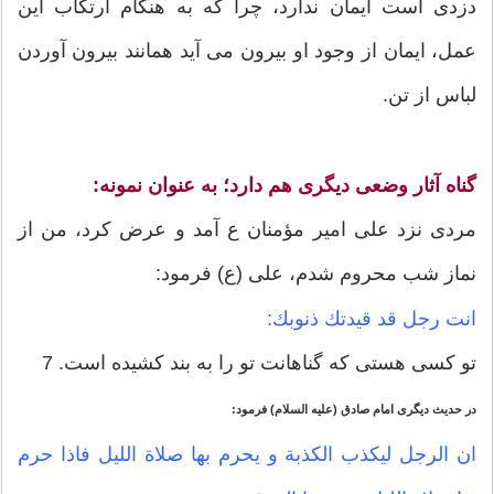
دزدى است ایمان ندارد، چرا كه به هنگام ارتكاب این
عمل، ایمان از وجود او بیرون مى‏ آید همانند بیرون آوردن
لباس از تن.
گناه آثار وضعی دیگری هم دارد؛ به عنوان نمونه:
مردى نزد على امیر مؤمنان ع آمد و عرض كرد، من از
نماز شب محروم شدم، على (ع) فرمود:
انت رجل قد قیدتك ذنوبك:
تو كسى هستى كه گناهانت تو را به بند كشیده است. 7
در حدیث دیگرى امام صادق (علیه السلام) فرمود:
ان الرجل لیكذب الكذبة و یحرم بها صلاة اللیل فاذا حرم