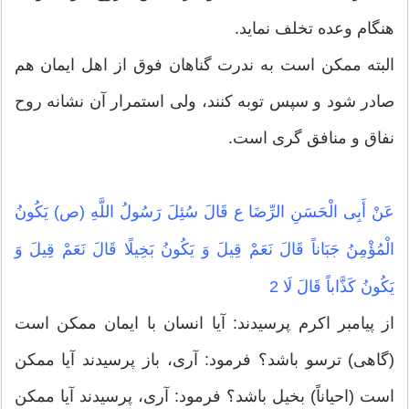
هنگام وعده تخلف نماید.
البته ممكن است به ندرت گناهان فوق از اهل ایمان هم
صادر شود و سپس توبه كنند، ولى استمرار آن نشانه روح
نفاق و منافق ‏گرى است.
عَنْ أَبِی الْحَسَنِ الرِّضَا ع قَالَ سُئِلَ رَسُولُ اللَّهِ (ص) یَكُونُ
الْمُؤْمِنُ جَبَاناً قَالَ نَعَمْ قِیلَ وَ یَكُونُ بَخِیلًا قَالَ نَعَمْ قِیلَ وَ
یَكُونُ كَذَّاباً قَالَ لَا 2
از پیامبر اکرم پرسیدند: آیا انسان با ایمان ممكن است
(گاهى) ترسو باشد؟ فرمود: آرى، باز پرسیدند آیا ممكن
است (احیاناً) بخیل باشد؟ فرمود: آرى، پرسیدند آیا ممكن