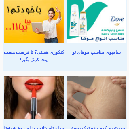
شامپوی مناسب موهای تو
کنکوری هستی؟ تا فرصت هست
اینجا کمک بگیر!
جدیدترین کرم رفع ترک پوستی
حراج تابستانه روژا شروع شد◀تا