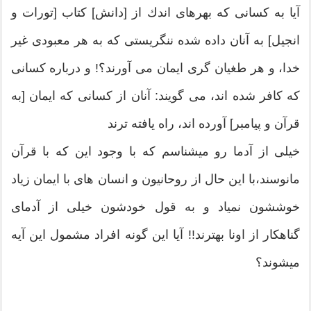
آیا به كسانى كه بهره‏اى اندك از [دانش‏] كتاب [تورات و
انجیل‏] به آنان داده شده ننگریستى كه به هر معبودى غیر
خدا، و هر طغیان گرى ایمان مى ‏آورند؟! و درباره كسانى
كه كافر شده ‏اند، مى ‏گویند: آنان از كسانى كه ایمان [به
قرآن و پیامبر] آورده ‏اند، راه یافته‏ ترند
خیلی از آدما رو میشناسم که با وجود این که با قرآن
مانوسند،با این حال از روحانیون و انسان های با ایمان زیاد
خوششون نمیاد و به قول خودشون خیلی از آدمای
گناهکار از اونا بهترند!! آیا این گونه افراد مشمول این آیه
میشوند؟