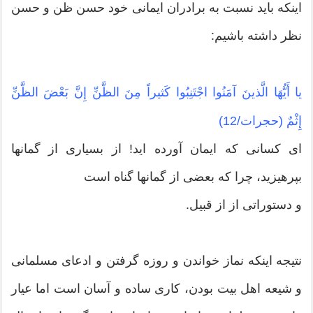
اینکه باید نسبت به برادران ایمانی خود حسن ظن و حسن
نظر داشته باشیم:
یا أَیُّهَا الَّذینَ آمَنُوا اجْتَنِبُوا كَثیراً مِنَ الظَّنِّ إِنَّ بَعْضَ الظَّنِّ
إِثْمٌ (حجرات/12)
اى كسانى كه ایمان آورده ‏اید! از بسیارى از گمانها
بپرهیزید، چرا كه بعضى از گمانها گناه است
و دستوراتی از از قبیل.
نتیجه اینکه نماز خواندن و روزه گرفتن و ادعای مسلمانی
و شیعه اهل بیت بودن، کاری ساده و آسان است اما عیار