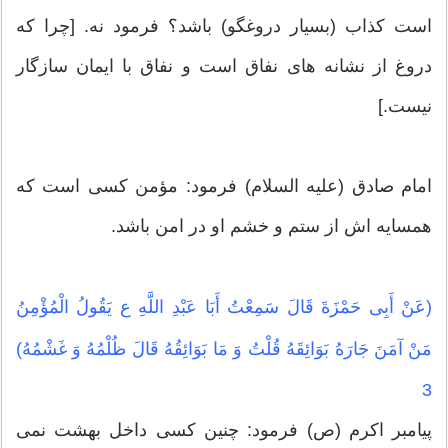
است كذاب (بسیار دروغگو) باشد؟ فرمود نه. [چرا كه
دروغ از نشانه ‏هاى نفاق است و نفاق با ایمان سازگار
نیست.]
امام صادق (علیه السلام) فرمود: مؤمن کسی است که
همسایه اش از ستم و خشم او در امن باشد.
(عَنْ أَبِی حَمْزَةَ قَالَ سَمِعْتُ أَبَا عَبْدِ اللَّهِ ع یَقُولُ الْمُؤْمِنُ
مَنْ آمَنَ جَارَهُ بَوَائِقَهُ قُلْتُ وَ مَا بَوَائِقُهُ قَالَ ظُلْمُهُ وَ غَشْمُهُ)
3
پیامبر اکرم (ص) فرمود: چنین کسی داخل بهشت نمی