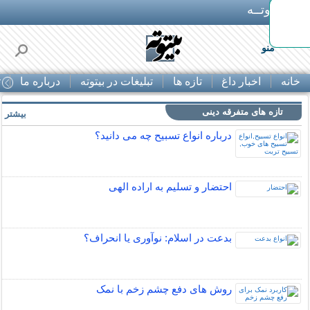
بـیتوتــه
منو
خانه
اخبار داغ
تازه ها
تبلیغات در بیتوته
درباره ما
ت
تازه های متفرقه دینی
بیشتر »
درباره انواع تسبیح چه می دانید؟
احتضار و تسلیم به اراده الهی
بدعت در اسلام: نوآوری یا انحراف؟
روش های دفع چشم زخم با نمک