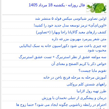
فال روزانه - یکشنبه 18 مرداد 1405
اولین تصاویر شیائومی میکس فولد ۵ منتشر شد
«اوپن‌ای‌آی» ترمز توسعه مدل جدید خود را کشید!
کشف رازهای معبد گالاپاتا راجا ویهارا (+تصاویر)
متن شعر پیرمرد مهربون مزرعه داره
چه چیزی باعث می شود دکوراسیون خانه به سبک ایتالیایی
محبوب شود
سه مولفه عشق از نظر استرنبرگ + تست عشق استرنبرگ
خواص ذکر یا کریم الصفح و معنای آن
تقویم مایا چیست؟
آموزش مرحله به مرحله فرنچ ناخن در خانه
راههای شستن کلم بروکلی
طرز تهیه رول لازانیا
درمان و پیشگیری از تنبلی تخمدان با ورزش
احترام در رابطه زناشویی چگونه ایجاد می شود؟ حتما زوج ها
بخوانند