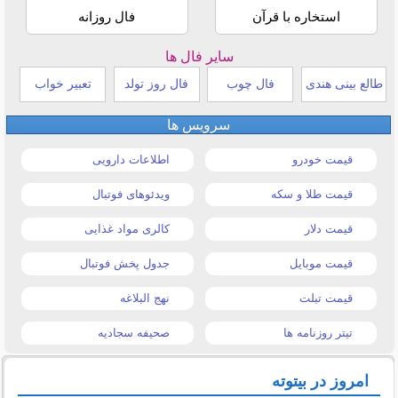
استخاره با قرآن
فال روزانه
سایر فال ها
طالع بینی هندی
فال چوب
فال روز تولد
تعبیر خواب
سرویس ها
قیمت خودرو
اطلاعات دارویی
قیمت طلا و سکه
ویدئوهای فوتبال
قیمت دلار
کالری مواد غذایی
قیمت موبایل
جدول پخش فوتبال
قیمت تبلت
نهج البلاغه
تیتر روزنامه ها
صحیفه سجادیه
امروز در بیتوته