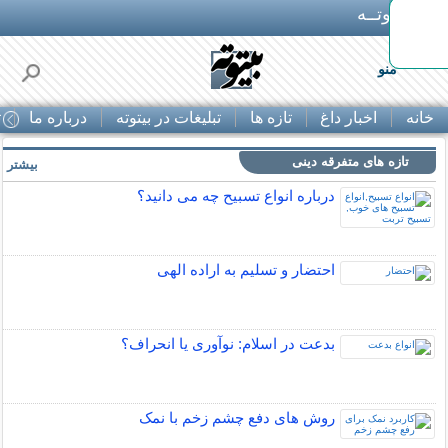
بـیتوتــه
وبایل
منو
خانه
اخبار داغ
تازه ها
تبلیغات در بیتوته
درباره ما
ت
تازه های متفرقه دینی
بیشتر »
درباره انواع تسبیح چه می دانید؟
احتضار و تسلیم به اراده الهی
بدعت در اسلام: نوآوری یا انحراف؟
روش های دفع چشم زخم با نمک