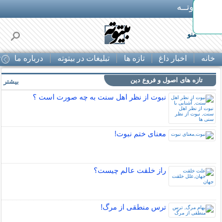
بـیتوتــه
ون چک
منو
خانه
اخبار داغ
تازه ها
تبلیغات در بیتوته
درباره ما
ت
تازه های اصول و فروع دین
بیشتر »
نبوت از نظر اهل سنت به چه صورت است ؟
معنای ختم نبوت!
راز خلقت عالم چيست؟
ترس منطقی از مرگ!