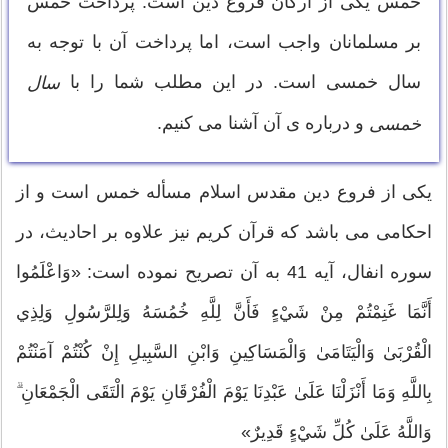
خمس یکی از ارکان فروع دین است. پرداخت خمس
بر مسلمانان واجب است، اما پرداخت آن با توجه به
سال خمسی است. در این مطلب شما را با
سال
و درباره ی آن آشنا می کنیم.
خمسی
یكی از فروع دین مقدس اسلام مسأله خمس است و از
احكامی می باشد كه قرآن كریم نیز علاوه بر احادیث، در
سوره انفال، آیه 41 به آن تصریح نموده است: «وَاعْلَمُوا
أَنَّمَا غَنِمْتُمْ مِنْ شَيْءٍ فَأَنَّ لِلَّهِ خُمُسَهُ وَلِلرَّسُولِ وَلِذِي
الْقُرْبَىٰ وَالْيَتَامَىٰ وَالْمَسَاكِينِ وَابْنِ السَّبِيلِ إِنْ كُنْتُمْ آمَنْتُمْ
بِاللَّهِ وَمَا أَنْزَلْنَا عَلَىٰ عَبْدِنَا يَوْمَ الْفُرْقَانِ يَوْمَ الْتَقَى الْجَمْعَانِ ۗ
وَاللَّهُ عَلَىٰ كُلِّ شَيْءٍ قَدِيرٌ»