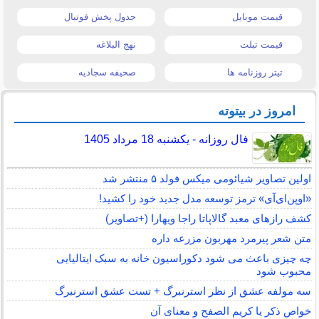
قیمت موبایل
جدول پخش فوتبال
قیمت تبلت
نهج البلاغه
تیتر روزنامه ها
صحیفه سجادیه
امروز در بیتوته
فال روزانه - یکشنبه 18 مرداد 1405
اولین تصاویر شیائومی میکس فولد ۵ منتشر شد
«اوپن‌ای‌آی» ترمز توسعه مدل جدید خود را کشید!
کشف رازهای معبد گالاپاتا راجا ویهارا (+تصاویر)
متن شعر پیرمرد مهربون مزرعه داره
چه چیزی باعث می شود دکوراسیون خانه به سبک ایتالیایی
محبوب شود
سه مولفه عشق از نظر استرنبرگ + تست عشق استرنبرگ
خواص ذکر یا کریم الصفح و معنای آن