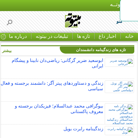
بـیتوتــه
منو
خانه
اخبار داغ
تازه ها
تبلیغات در بیتوته
درباره ما
ت
تازه های زندگینامه دانشمندان
بیشتر »
ابوسعید ضریر گرگانی: ریاضی‌دان نابینا و پیشگام
ایرانی
زندگی و دستاوردهای پیتر آگر: دانشمند برجسته و فعال
سیاسی
بیوگرافی محمد عبدالسلام؛ فیزیکدان برجسته و
معروف پاکستانی
زندگینامه رابرت بویل