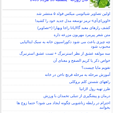
اولین تصاویر شیائومی میکس فولد ۵ منتشر شد
«اوپن‌ای‌آی» ترمز توسعه مدل جدید خود را کشید!
کشف رازهای معبد گالاپاتا راجا ویهارا (+تصاویر)
متن شعر پیرمرد مهربون مزرعه داره
چه چیزی باعث می شود دکوراسیون خانه به سبک ایتالیایی
محبوب شود
سه مولفه عشق از نظر استرنبرگ + تست عشق استرنبرگ
خواص ذکر یا کریم الصفح و معنای آن
تقویم مایا چیست؟
آموزش مرحله به مرحله فرنچ ناخن در خانه
راههای شستن کلم بروکلی
طرز تهیه رول لازانیا
درمان و پیشگیری از تنبلی تخمدان با ورزش
احترام در رابطه زناشویی چگونه ایجاد می شود؟ حتما زوج ها
بخوانند