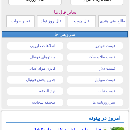
سایر فال ها
طالع بینی هندی
فال چوب
فال روز تولد
تعبیر خواب
سرویس ها
قیمت خودرو
اطلاعات دارویی
قیمت طلا و سکه
ویدئوهای فوتبال
قیمت دلار
کالری مواد غذایی
قیمت موبایل
جدول پخش فوتبال
قیمت تبلت
نهج البلاغه
تیتر روزنامه ها
صحیفه سجادیه
امروز در بیتوته
فال روزانه - یکشنبه 18 مرداد 1405