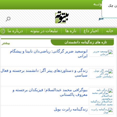
بـیتوتــه
ون چک
منو
خانه
اخبار داغ
تازه ها
تبلیغات در بیتوته
درباره ما
ت
تازه های زندگینامه دانشمندان
بیشتر »
ابوسعید ضریر گرگانی: ریاضی‌دان نابینا و پیشگام
ایرانی
زندگی و دستاوردهای پیتر آگر: دانشمند برجسته و فعال
سیاسی
بیوگرافی محمد عبدالسلام؛ فیزیکدان برجسته و
معروف پاکستانی
زندگینامه رابرت بویل