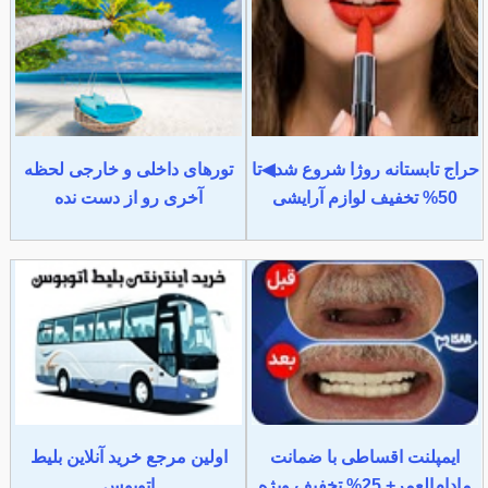
حراج تابستانه روژا شروع شد◀تا
تورهای داخلی و خارجی لحظه
50% تخفیف لوازم آرایشی
آخری رو از دست نده
ایمپلنت اقساطی با ضمانت
اولین مرجع خرید آنلاین بلیط
مادام‌العمر+ 25% تخفیف ویژه
اتوبوس