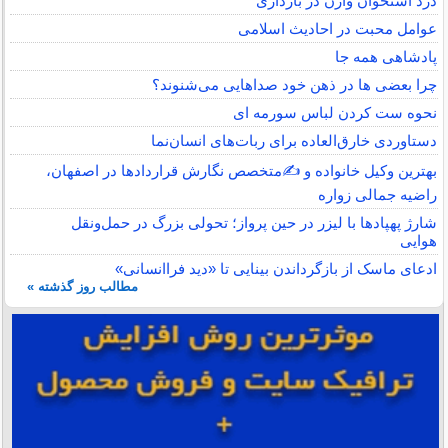
درد استخوان واژن در بارداری
عوامل محبت در احادیث اسلامى
پادشاهی همه جا
چرا بعضی ها در ذهن خود صداهایی می‌شنوند؟
نحوه ست کردن لباس سورمه ای
دستاوردی خارق‌العاده برای ربات‌های انسان‌نما
بهترین وکیل خانواده و ✍️متخصص نگارش قراردادها در اصفهان،
راضیه جمالی زواره
شارژ پهپادها با لیزر در حین پرواز؛ تحولی بزرگ در حمل‌ونقل
هوایی
ادعای ماسک از بازگرداندن بینایی تا «دید فراانسانی»
مطالب روز گذشته »