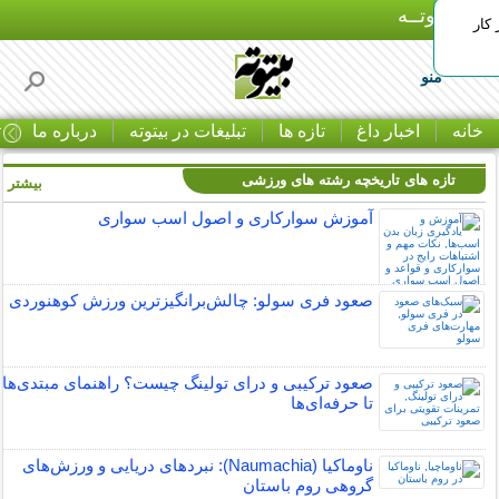
بـیتوتــه
 کار
منو
خانه
اخبار داغ
تازه ها
تبلیغات در بیتوته
درباره ما
ت
تازه های تاریخچه رشته های ورزشی
بیشتر »
آموزش سوارکاری و اصول اسب سواری
صعود فری سولو: چالش‌برانگیزترین ورزش کوهنوردی
صعود ترکیبی و درای تولینگ چیست؟ راهنمای مبتدی‌ها
تا حرفه‌ای‌ها
ناوماکیا (Naumachia): نبردهای دریایی و ورزش‌های
گروهی روم باستان