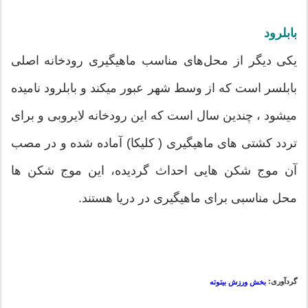
بابلرود
یکی دیگر از محل‌های مناسب ماهيگيری رودخانه اصلی
بابلسر است كه از وسط شهر عبور ميكند و بابلرود ناميده
ميشود ، چندين سال است كه اين رودخانه لايروبی و برای
تردد كشتی های ماهيگيری ( كليكا) آماده شده و در مصب
آن موج شكن هايی احداث گرديده، اين موج شكن ها
محل مناسبی برای ماهيگيری در دريا هستند.
گردآوری:
بخش ورزش بیتوته