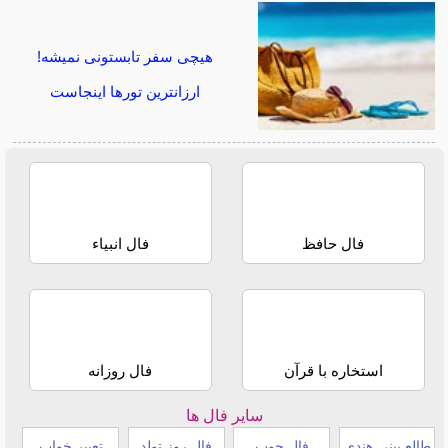
هیچی سفر تابستونی نمیشه!
ارزانترین تورها اینجاست
فال حافظ
فال انبیاء
استخاره با قرآن
فال روزانه
سایر فال ها
طالع بینی هندی
فال چوب
فال روز تولد
تعبیر خواب