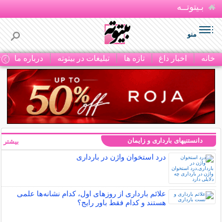
بـیتوتــه
منو
خانه
اخبار داغ
تازه ها
تبلیغات در بیتوته
درباره ما
ت
دانستنیهای بارداری و زایمان
بیشتر »
درد استخوان واژن در بارداری
علائم بارداری از روزهای اول، کدام نشانه‌ها علمی
هستند و کدام فقط باور رایج؟