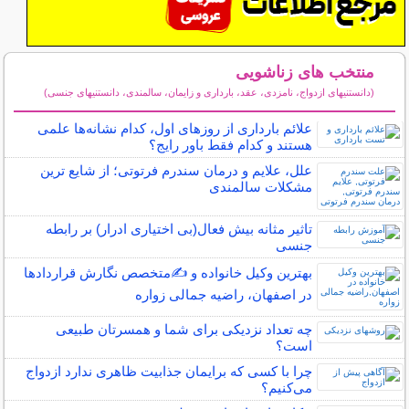
منتخب های زناشویی
(دانستنیهای ازدواج، نامزدی، عقد، بارداری و زایمان، سالمندی، دانستنیهای جنسی)
سایر مطالب زناشویی
علائم بارداری از روزهای اول، کدام نشانه‌ها علمی
هستند و کدام فقط باور رایج؟
علل، علایم و درمان سندرم فرتوتی؛ از شایع ترین
مشکلات سالمندی
تاثیر مثانه بیش فعال(بی اختیاری ادرار) بر رابطه
جنسی
بهترین وکیل خانواده و ✍️متخصص نگارش قراردادها
در اصفهان، راضیه جمالی زواره
چه تعداد نزدیکی برای شما و همسرتان طبیعی
است؟
چرا با کسی که برایمان جذابیت ظاهری ندارد ازدواج
می‌کنیم؟