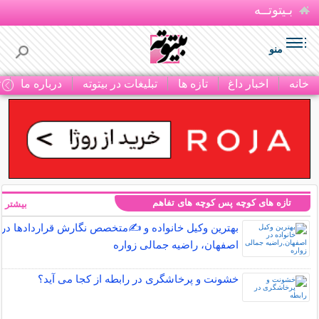
بـیتوتــه
منو
خانه
اخبار داغ
تازه ها
تبلیغات در بیتوته
درباره ما
ت
تازه های کوچه پس کوچه های تفاهم
بیشتر »
بهترین وکیل خانواده و ✍️متخصص نگارش قراردادها در
اصفهان، راضیه جمالی زواره
خشونت و پرخاشگری در رابطه از کجا می آید؟