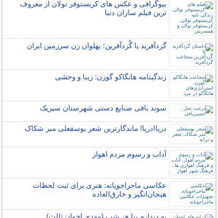
بیوگرافی و عکس های کریستوفر نولان از معروف
ترین فیلم سازان دنیا
گردآفرید یا گُردآفرین؛ پهلوان زن سرزمین ایران
زندگینامه هانگاکو گوزن: زیبا و وحشی
سوند بافی صنایع دستی شهرستان سیریک
دریا!دریا! ماندگارترین شعر یوسفعلی میر شکاک
آداب و رسوم مردم اهواز
عکاسی ماجراجویانه: هنری برای ثبت لحظات
هیجان‌انگیز و خارق‌العاده
به دیدارم بیا هر شب (مهدی اخوان ثالث)