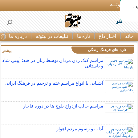
بـیتوتــه
یف
منو
خانه
اخبار داغ
تازه ها
تبلیغات در بیتوته
درباره ما
ت
تازه های فرهنگ زندگی
بیشتر »
مراسم کتک زدن مردان توسط زنان در هند: آیینی شاد
و باستانی
آشنایی با انواع مراسم ختم و ترحیم در فرهنگ ایرانی
مراسم جالب ازدواج بلوچ ها در دوره قاجار
آداب و رسوم مردم اهواز