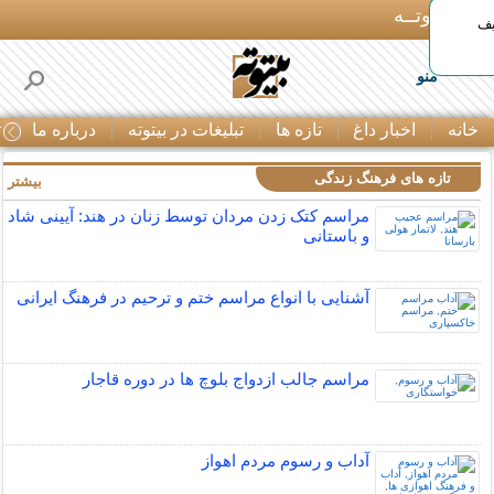
بـیتوتــه
یف
منو
خانه
اخبار داغ
تازه ها
تبلیغات در بیتوته
درباره ما
ت
تازه های فرهنگ زندگی
بیشتر »
مراسم کتک زدن مردان توسط زنان در هند: آیینی شاد
و باستانی
آشنایی با انواع مراسم ختم و ترحیم در فرهنگ ایرانی
مراسم جالب ازدواج بلوچ ها در دوره قاجار
آداب و رسوم مردم اهواز