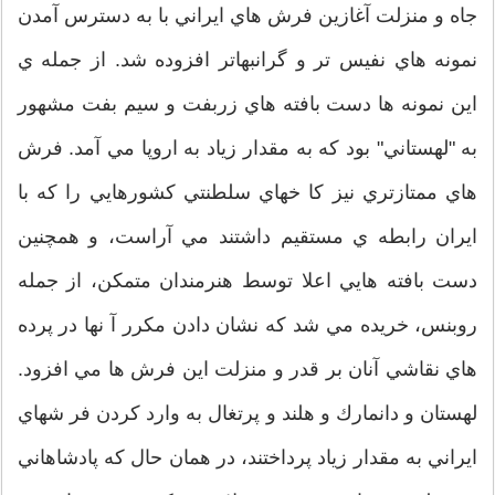
جاه و منزلت آغازين فرش هاي ايراني با به دسترس آمدن
نمونه هاي نفيس تر و گرانبهاتر افزوده شد. از جمله ي
اين نمونه ها دست بافته هاي زربفت و سيم بفت مشهور
به "لهستاني" بود كه به مقدار زياد به اروپا مي آمد. فرش
هاي ممتازتري نيز كا خهاي سلطنتي كشورهايي را كه با
ايران رابطه ي مستقيم داشتند مي آراست، و همچنين
دست بافته هايي اعلا توسط هنرمندان متمكن، از جمله
روبنس، خريده مي شد كه نشان دادن مكرر آ نها در پرده
هاي نقاشي آنان بر قدر و منزلت اين فرش ها مي افزود.
لهستان و دانمارك و هلند و پرتغال به وارد كردن فر شهاي
ايراني به مقدار زياد پرداختند، در همان حال كه پادشاهاني