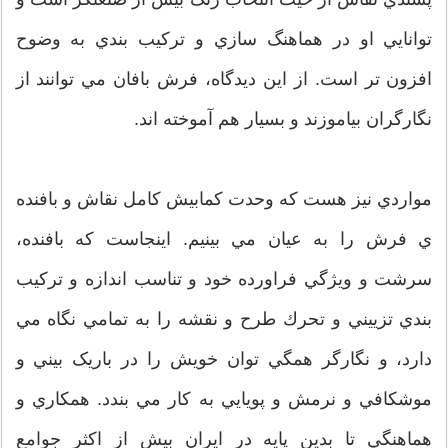
توانايي او در هماهنگ سازي و ترکیب بندي به وضوح
افزون تر است. از اين ديدگاه، فرش بافان مي توانند از
نگارگران بياموزند و بسيار هم آموخته اند.
مواردي نيز هست كه وحدت كمابيش كامل نقاش و بافنده
ي فرش را به عيان مي بينيم. اينجاست كه بافنده،
سرشت و ويژگي فراورده خود و تناسب اندازه و ترکيب
بندي تزييني و تحرك طرح و نقشه را به تمامي نگاه مي
دارد، و نگارگر همگي توان خويش را در باریک بيني و
موشكافي و نرمش و پويايي به کار مي بندد. همكاري و
هماهنگي تا بدين پايه در ايران بيش از اكثر جوامع