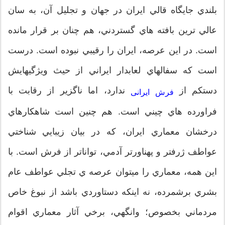
بلندي جايگاه قالي ايران در جهان و تجليل آن، به سان
عالي ترين بافته هاي گستردني، هم چنان بر قرار مانده
است. در اين عرصه، ايران را رقيبي نبوده است. درست
است كه سفالهاي لعابدار ايراني از حيث ويژگيهايش
دستكم از
ندارد، اما ناگزير از رقابت با
فرش ایرانی
فراورده هاي چيني است. هم چنين است شاهكارهاي
درخشان معماري ايران، كه در بيان زيبايي شناختي
عواطف ژرفتر و پهناورتر آدمي، تواناتر از فرش است. با
اين همه، معماري را ميتوان عرصه ي تجلي عواطف عام
بشري برشمرده، نه اينكه دستاوردي باشد از نبوغ خاص
مردماني بخصوص؛ وانگهي، برخي آثار معماري اقوام