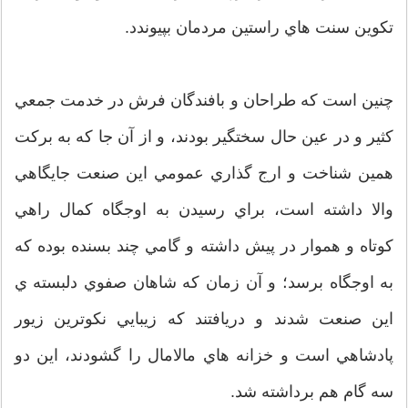
تكوين سنت هاي راستين مردمان بپيوندد.
چنين است كه طراحان و بافندگان فرش در خدمت جمعي
كثير و در عين حال سختگير بودند، و از آن جا كه به بركت
همين شناخت و ارج گذاري عمومي اين صنعت جايگاهي
والا داشته است، براي رسيدن به اوجگاه كمال راهي
كوتاه و هموار در پيش داشته و گامي چند بسنده بوده كه
به اوجگاه برسد؛ و آن زمان كه شاهان صفوي دلبسته ي
اين صنعت شدند و دريافتند كه زيبايي نكوترين زيور
پادشاهي است و خزانه هاي مالامال را گشودند، اين دو
سه گام هم برداشته شد.