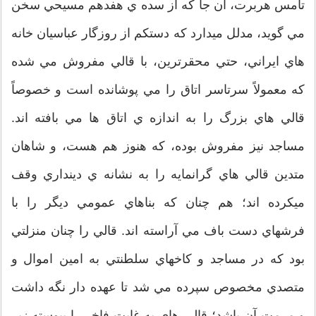
تامس هربرت، آن جا كه از سده ي هفدهم مسيحي سخن
مي گويد، مدلل ميدارد كه دستکم از روزگار عباسيان خانه
هاي ايراني، حتي محقرترين، با قالي مفروش مي شده
كه معمولاً سرتاسر اتاق را مي پوشانده است و خصوصاً
قالي هاي بزرگ را به اندازه ي اتاق ها مي بافته اند.
مساجد نيز مفروش بوده، كه هنوز هم هست، و شاهان
متدين قالي هاي گرانمايه را به نشانه ي دينداري وقف
ميكرده اند؛ هم چنان كه بناهاي عمومي ديگر را با
فرشهاي دست باف مي آراسته اند. قالي را چنان منزلتي
بود كه در مساجد و كاخهاي سلطنتي به امين اموال و
متصدي مخصوص سپرده مي شد تا عهده دار نگه داشت
و مرمت آن باشد؛ قالي هاي به غايت فاخر را پيوسته زير