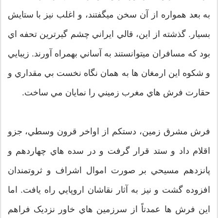
به بعد همواره از آن سخن ميگفتند، و اغلب نيز با ستايش
بسيار. گذشته از اين، قالي ايراني چشم گيرترين تحفه اي
بود كه مسافران ميتوانستند به آساني بهمراه آورند. زيبايي
و شكوه اين ارمغان ها به همان نگاه نخست بي مقداري و
حقارت فرش هاي مغرب زميني را نمايان مي ساخت.
فرش مشرق زمين، دستكم از اواخر قرون وسطي، جزو
اقلام داد و ستد قرار گرفت و در سده هاي چهاردهم و
پانزدهم مسيحي بر صورت اموال اشراف و ثروتمندان
افزوده گشت و نيز به آثار نقاشان اروپايي راه يافت. اما
اين فرش ها عمدتاً از سرزمين هاي خاور نزديک فراهم