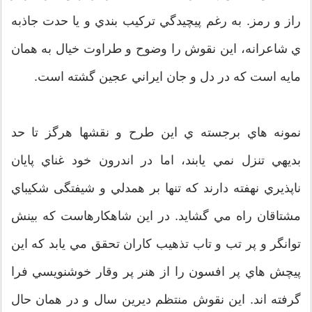
راز و رمز. به رغم پيچيدگي ترکيب بندي و يا حدت جاذبه
ي شاعرانه، اين نقوش را وضوح و طراوت خيال به همان
مايه است كه در دل و جان ايراني عجين گشته است.
نمونه هاي برجسته ي اين طرح و نقشها هرگز تا حد
بديهي تنزل نمي يابند، اما در اندرون خود غناي پايان
ناپذيري نهفته دارند كه تنها بر همدلي و شيفتگی شكیباي
مشتاقان راه مي گشايد. در اين شاهكارهاست كه بينش
توانگر و پر تب و تاب تذهيب كاران تحقق مي یابد كه اين
پيچش هاي پر افسون را از هنر پر وقار خوشنويسي فرا
گرفته اند. اين نقوش منتظم ديرين سال و در همان حال