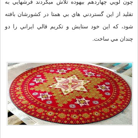
چون لويي چهاردهم بيهوده تلاش ميكردند فرشهايي به
تقليد از اين گستردني هاي بي همتا در كشورشان بافته
شود، كه اين خود ستايش و تكريم قالي ايراني را دو
چندان مي ساخت.