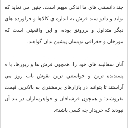
چند دانستني هاي ما اندكي مبهم است، چنين مي نمايد كه
توليد و دادو ستد فرش به اندازه ي كالاها و فراورده هاي
ديگر متداول و پررونق بوده، و اين واقعيتي است كه
مورخان و جغرافي نويسان پيشين بدان گواهند.
آنان سفالينه هاي خود را، همچون فرش ها و زيورها، با «
پسنديده ترين و خواستني ترين نقوش باب روز مي
آراستند تا بتوانند در بازارهاي پرمشتري به بالاترين قيمت
بفروشند؛ و همچون فرشبافان و جواهرسازان در بند آن
نبودند كه خريدار چه کسی باشد».