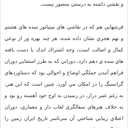
و نقشي داشته به درستي متصور نيست.
فرشهايي هم كه در نقاشي هاي مينياتور سده هاي هشتم
و نهم هجري نشان داده شده، هر چند بهره ور از نوعي
كمال و اصالت است، وجه اشتراك اندك با دست بافته
هاي سده ي دهم دارد، دوراني كه به طرز استثنايي دوران
فراهم آمدن جملگي اوضاع و احوالي بود كه دستاوردهاي
گرانسنگ را در امكان مي آورد. چنين است كه اين هنر،
به رغم عمر دراز، در رسيدن به اوج خود آهسته رو بود و
به خلاف هنرهاي سفالگري لعاب دار و معماري، دوران
اعتلاي زيبايي شناختي آن سرتاسر تاريخ ايران زمين را