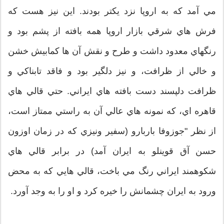
مي آمد كه به اروپا نزد يکتر بودند. اين نيز هست كه
فرش هاي شرقي بازار اروپا همه بافته از پشم بود و
رنگهاي معدود داشت و طرح و نقش آن ها كمابيش خشن
و خالي از ظرافت، و نيز دلگير بود و فاقد تابناكي و
ظرافت دلپسند دست بافته هاي ايراني. حتي قالي هاي
قاهره اي، كه نمونه هاي عالي آن به راستي ممتاز است،
از نظر "جوزوفا باربارو (سفير ونيزي كه در زمان اوزون
حسن آق قوينلو به ايران آمد) در برابر قالي هاي
شكوهمند ايراني رنگ مي باخت، قالي هايي كه به محض
ورود به ايران چشمانش را خيره كرد و او را به وجد آورد.