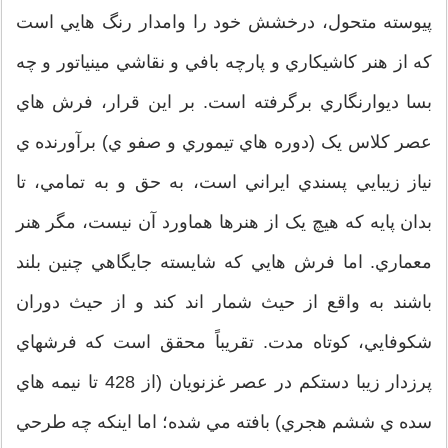
پيوسته متحول، درخشش خود را وامدار رنگ هايي است
كه از هنر كاشيكاري و پارچه بافي و نقاشي مينياتور و چه
بسا ديوارنگاري برگرفته است. بر اين قرار، فرش هاي
عصر كلاس يک (دوره هاي تيموري و صفو ي) برآورنده ي
نياز زيبايي پسندي ايراني است، به حق و به تمامي، تا
بدان پايه كه هيچ یک از هنرها هماورد آن نيست، مگر هنر
معماري. اما فرش هايي كه شايسته جايگاهي چنين بلند
باشند به واقع از حيث شمار اند كند و از حيث دوران
شكوفايي، كوتاه مدت. تقريباً محقق است كه فرشهاي
پرزدار زيبا دستکم در عصر غزنويان (از 428 تا نيمه هاي
سده ي ششم هجري) بافته مي شده؛ اما اينكه چه طرحي