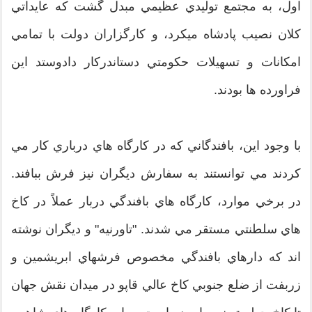
اول، به مجتمع توليدي عظيمي مبدل گشت كه عايداتي
كلان نصيب پادشاه ميكرد، و كارگزاران دولت با تمامي
امكانات و تسهيلات حكومتي دستاندركار دادوستد اين
فراورده ها بودند.
با وجود اين، بافندگاني كه در كارگاه هاي درباري كار مي
كردند مي توانستند به سفارش ديگران نيز فرش ببافند.
در برخي موارد، كارگاه هاي بافندگي دربار عملاً در كاخ
هاي سلطنتي مستقر مي شدند. "تاورنيه" و ديگران نوشته
اند كه دارهاي بافندگي مخصوص فرشهاي ابريشمين و
زربفت از ضلع جنوبي كاخ عالي قاپو در ميدان نقش جهان