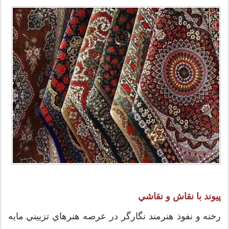
پيوند با نقاش و نقاشي
رخنه و نفوذ هنرمند نگارگر در عرصه هنرهاي تزييني مايه