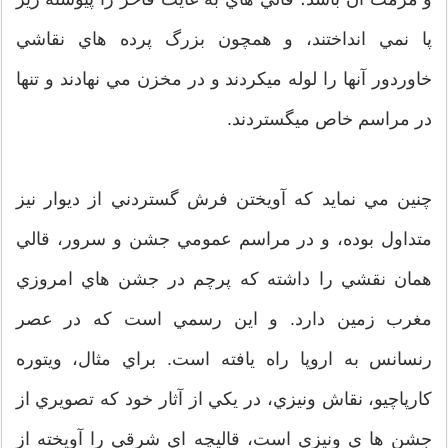
پا نمي انداختند، و همچون بزرگ پرده هاي نقاشي
خاوردور آنها را لوله ميكردند و در مخزن مي نهادند و تنها
در مراسم خاص ميگستردند.
چنين مي نمايد كه آويختن فرش گستردني از ديوار نيز
متداول بوده، و در مراسم عمومي جشن و سرور، قالي
همان نقشي را داشته كه پرچم در جشن هاي امروزي
مغرب زمين دارد. و اين رسمي است كه در عصر
رنسانس به اروپا راه يافته است. براي مثال، ويتوره
كارپاچيو، نقاش ونيزي، در یكي از آثار خود كه تصويري از
جشن ها ي ونيزي است، قاليچه اي شرقي را آويخته از