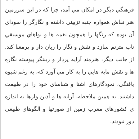
فرهنگي ديگر در امكان مي آمد، چرا كه در اين سرزمين
هنر نقاش همواره جنبه تزييني داشته و نگارگر را سوداي
آن بوده كه رنگها را همچون نغمه ها و نواهاي موسيقي
ناب مترنم سازد و نقش و نگار را زبان دار و پرمعنا كند.
از جانب ديگر، هنرمند آرايه پرداز و زينتگر پيوسته نگاره
ها و نقش مايه هايي را به كار مي آورد كه، به رغم شيوه
يافتگي، نمودگارهاي آشنا و شناساي خود را در طبيعت
داشتند. به همين ملاحظه، آرايه ها و آذين وارها به اندازه
ي كشورهاي مغرب زمين از صورتها و الگوهاي طبيعي
دور نبودند.