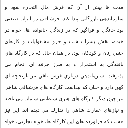
مدت ها پيش از آن كه فرش مال التجاره شود و
سازماندهي بازرگاني پيدا كند، فرشبافي در ايران صنعتي
بود خانگي و فراگير كه در زندگي خانواده ها، خواه در
خيمه، نقش بسزا داشت و جزو مشغوليات و كارهاي
جنبي زنان و كودكان بود، در همان حال كه در كارگاه هاي
بافندگي به استمرار و به طرز حرفه اي انجام مي
پذيرفت. سازماندهي درباري فرش بافي نيز تاريخچه اي
كهن دارد و چنان كه پيداست كارگاه هاي فرشبافي شاهي
نيز چون ديگر كارگاه هاي هنري سلطنتي سامان مي يافته
و نيازهاي عمارت شاهي را تدارك مي ديده اند. اين نيز
هست كه فراورده هاي اين كارگاه ها، خواه تجارتي، خواه