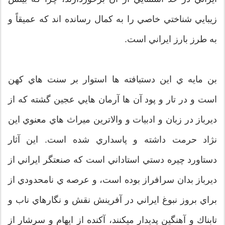
زيبايي شناختي خاصي را به كمال رسانده اند كه عميقاً و
به طرز بارز ايراني است.
بن مايه ي اين دستبافته ها استوار بر سنت هاي كهن
است و در تار و پود آن ها آرمان هايي عجين گشته كه از
ديرباز در زبان و ادبيات و والاترين ميراث هاي معنوي اين
نژاد حرمت داشته و پاسداري شده است. اين آثار
دستاورد چيره دستي استاداني است كه صنعتگر ايراني از
ديرباز بدان سرافراز بوده است، و عرصه ي نامحدودي از
براي بروز نبوغ ايراني در آفرينش نقش و نگارهاي ناب و
تابناك و آهنگين پديدار ميكنند، آكنده از ايهام و سرشار از