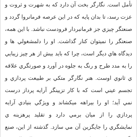
تأمل است. نگارگر بخت آن دارد كه به شهرت و ثروت و
عزت رسد، تا بدان پايه كه در اين عرصه فرمانروا گردد و
صنعتگر چيزي جز فرمانبردار فرودست نباشد. با اين همه،
صنعتگر را نميتوان كنار گذاشت. او را دلمشغولي ها و
ديدگاه هاي ديگر است، چرا كه بايد بيش از هر چيز زيبايي
را به مدد طرح و رنگ به جلوه در آورد و صورتگري علاقه
ي ثانوي اوست. هنر نگارگر متكي بر طبيعت پردازي و
تجسم عيني است كه با كار تزيينگر آرايه پرداز درست
نمي آيد؛ او را بيراهه ميكشاند و ويژگي بنيادي آرايه
پردازي را از ميان برمي دارد و تقليد پرهزينه ي
نمايشگري را جايگزين آن مي سازد. گذشته از اين، صنع