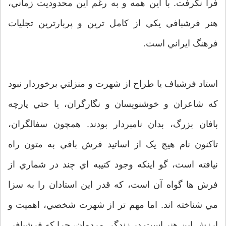
فرا نگرفت. با اين همه و به رغم اين محدوديت زماني،
هنر فرشبافي یكي از كامل ترين و پربارترين تجليات
فرهنگ ايراني است.
استاد فرشباف يا طراح از شهرت و منزلتي برخوردار نبود
كه شاعران و خوشنويسان و نگارگران، يا حتي پارچه
بافان بزرگ، بدان نامبردار بودند. همچون سفالگران،
تاكنون نام هيچ یک از اساتيد فرش بافي به متون راه
نيافته است، گو اينكه وجود كتيبه اي چند در شماري از
فرش ها گواه آن است، كه قدر اين استادان را به سزا
مي شناخته اند. اما مهم تر از شهرت شخصي، اهميت و
ارزش اين هنر است در زندگي مردمان، چرا كه فرشبافي