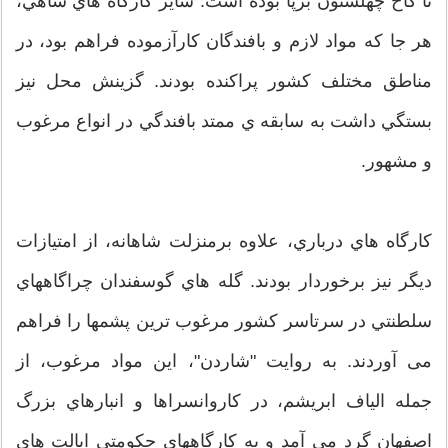
تا كاخ چهلستون برپا بوده است. ساير كارگاه هاي شاهي،
هر جا كه مواد لازم و بافندگان كارآزموده فراهم بود، در
مناطق مختلف كشور پراكنده بودند. گزينش محل نيز
بستگي داشت به سابقه ي ممتد بافندگي در انواع مرغوب
و مشهور.
كارگاه هاي درباري، علاوه برمنزلت شاهانه، از امتيازات
ديگر نيز برخوردار بودند. گله هاي گوسفندان چراگاههاي
سلطنتي در سرتاسر كشور مرغوب ترين پشمها را فراهم
می آوردند. به روايت "شاردن"، اين مواد مرغوب، از
جمله الياف ابريشم، در كاروانسراها و انبارهاي بزرگ
اصفهان گرد مي آمد و به كارگاههاي حكومتي ايالت هاي