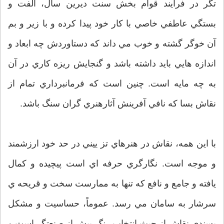
تگر در فرايند قوام بخش سنت ديرين سال، الفت و
بستگي عاطفي خاصي با كار خود پيدا كرده و با زير و بم
آن خوگر گشته و خوب مي داند كه دستاوردش چه ابعاد و
اندازه هايي بايد داشته باشد و گنجايش ريزه كاري در آن
به چه مايه است. چنين است كه فرمانبرداري تمام از
نقاش بسا كه نافي آفرينش آثارهنري گران سنگ باشد.
با اين همه، نقاش در هنرهاي تز ييني در حد خود ارزشمند
و موجه است. نگارگري حرفه اي است پيچيده و كمال
يافته و جامع و نافع كه تنها به ممارست سخت و قريحه ي
سرشار به سامان مي رسد. عموماً، حساسيت و مشكل
پسندي نقاش از حيث انتخاب رنگ بيش از صنعتگر است و