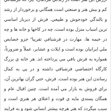
كم و بيش هنر و صنعتي است همگاني و برخوردار از رشد
و بالندگي خودجوش و طبيعي. فرش از ديرباز اساسي
ترين اسباب منزل بوده است، چه در كاخها و خانه ها و چه
در خيمه ها، مهارت در فرشبافي تقريبا" جزو خصايص
ملي ايرانيان بوده است و ايلات و عشاير، عملاً و ضرورتاً،
همواره به فرش بافي مي پرداخته اند. هر خانه ي بزرگ
كارگاه اختصاصي فرشبافي داشته و در پي به كمال
رساندن اين هنر بوده است. فرش، حتي گران بهاترين آن،
براي فروش به بازار مي آمده است. چنين اقبال عام و
همگان پسندي مايه ي قوت و اعتلاي هر هنري است و
سبب ميگردد كه هنر هرچه بيشتر انساني شود و به فرايند