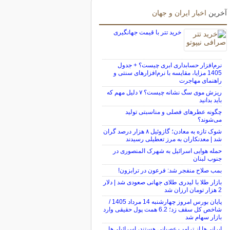
آخرین
اخبار ایران و جهان
خرید تتر با قیمت جهانگیری
نرم‌افزار حسابداری ابری چیست؟ + جدول
1405 مزایا، مقایسه با نرم‌افزارهای سنتی و
راهنمای مهاجرت
ریزش موی سگ نشانه چیست؟ ۷ دلیل مهم که
باید بدانید
چگونه عطرهای فصلی و مناسبتی تولید
می‌شوند؟
شوک تازه به معادن؛ گازوئیل ۸ هزار درصد گران
شد | معدنکاران به مرز تعطیلی رسیدند
حمله هوایی اسرائیل به شهرک المنصوری در
جنوب لبنان
بمب صلاح منفجر شد: فرعون در ترابزون!
بازار طلا با لیدری طلای جهانی صعودی شد | دلار
2 هزار تومان ارزان شد
پایان بورس امروز چهارشنبه 14 مرداد 1405 /
شاخص کل سقف زد؛ 6.2 همت پول حقیقی وارد
بازار سهام شد
ایرانی‌ها از ترامپ عصبانی هستند، اسرائیلی‌ها