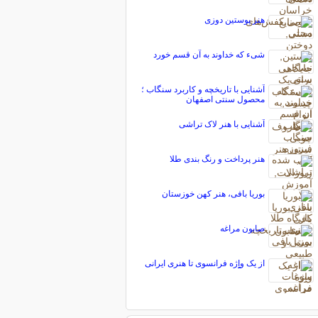
هنر پوستین دوزی
شیء که خداوند به آن قسم خورد
آشنایی با تاریخچه و کاربرد سنگاب ؛
محصول سنتی اصفهان
آشنایی با هنر لاک تراشی
هنر پرداخت و رنگ بندی طلا
بوریا بافی، هنر کهن خوزستان
صابون مراغه
از یک واِِِِژه فرانسوی تا هنری ایرانی