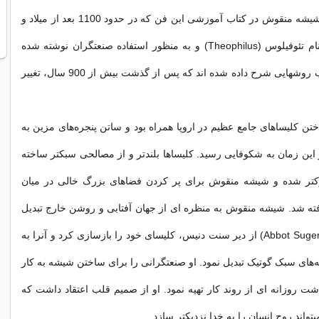
تکنیکهای ساخت شیشه منقوش در کتاب آموزشی این فن که در حدود 1100 بعد از میلاد و
توسط راهبی به نام تئوفیلوس (Theophilus) و به منظور استفاده صنعتگران نوشته شده
است. در این کتاب روشهایی شرح داده شده اند که پس از گذشت بیش از 900 سال، تغییر
تن کلیساهای جامع عظیم در اروپا همراه بود و ساتن پنجره‌های مزین به
ن زمان به شکوفایی رسید. کلیساها بلندتر و از مصالحی سبکتر ساخته
ازکتر شده و شیشه منقوش برای پر کردن فضاهای بزرگ خالی در میان
رفته شد. شیشه منقوش به منظره ای از جهان آفتابی و روشن خارج تبدیل
شد. ابوت زوگر (Abbot Suger) از دیر سنت دنیس، کلیسای خود را بازسازی کرد و آنرا به
ه‌های سبک گوتیک تبدیل نمود. او صنعتگرانی را برای ساختن شیشه به کار
شت روزانه ای از روند کار تهیه نمود. او از صمیم قلب اعتقاد داشت که
یتواند روح انسان را به خدا نزدیکتر سازد.