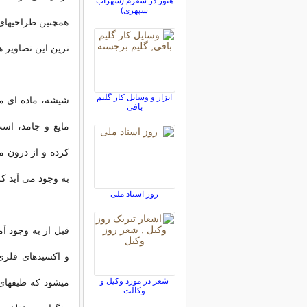
هنوز در سفرم (سهراب
سپهری)
همچنین طراحیهای 
ترین این تصاویر ه
ابزار و وسایل کار گلیم
شیشه، ماده ای م
بافی
مایع و جامد، اس
کرده و از درون م
به وجود می آید که
روز اسناد ملی
قبل از به وجود آ
و اکسیدهای فلزی
شعر در مورد وکیل و
میشود که طیفهای
وکالت