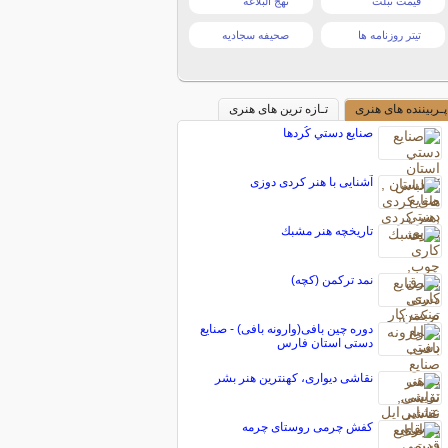
قیمت تبلت
نهج البلاغه
تیتر روزنامه ها
صحیفه سجادیه
پـربیننده های هنری
تـازه ترین های هنری
صنايع دستي كُردها
آشنایی با هنر کردی دوزی
تاریخچه هنر مشبك
نمد ترکمن (کچه)
دوره چین بافی(وارونه بافی) - صنایع
دستی استان فارس
نقاشی دیواری، کهنترین هنر بشر
کفش چرمی روستای چرمه