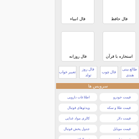
فال حافظ
فال انبیاء
استخاره با قرآن
فال روزانه
طالع بینی
فال روز
فال چوب
تعبیر خواب
هندی
تولد
سرویس ها
قیمت خودرو
اطلاعات دارویی
قیمت طلا و سکه
ویدئوهای فوتبال
قیمت دلار
کالری مواد غذایی
قیمت موبایل
جدول پخش فوتبال