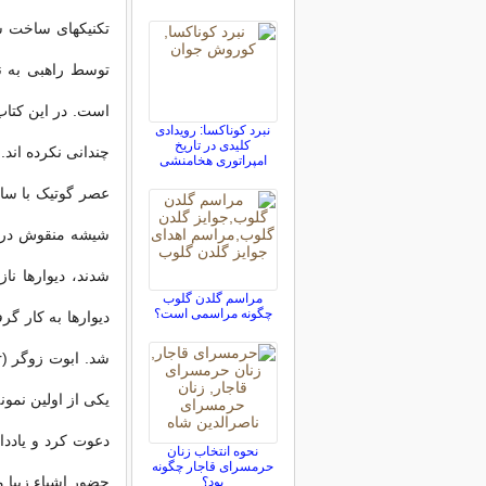
نبرد کوناکسا: رویدادی
کلیدی در تاریخ
چندانی نکرده اند.
امپراتوری هخامنشی
عصر گوتیک با ساخ
شیشه منقوش در ای
شدند، دیوارها ن
مراسم گلدن گلوب
چگونه مراسمی است؟
دیوارها به کار گ
یکی از اولین نمون
دعوت کرد و یاددا
نحوه انتخاب زنان
حرمسرای قاجار چگونه
حضور اشیاء زیبا م
بود؟