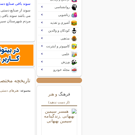
سوند بافی صنایع د
روانشناسی
سوند از صنایع دستی 
زناشویی
می باشد سوند بافی ی
مردم شهرستان سیر
آشپزی و تغذیه
کودکان و والدین
مذهبی
کامپیوتر و اینترنت
علمی
ورزش
مجله خودرو
تاریخچه مختص
هنرهای دستی 
مجموعه:
فرهنگ
و هنر
(از دست ندهید)