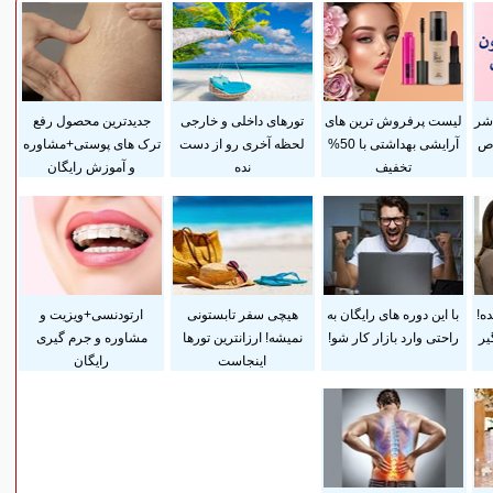
 شر
لیست پرفروش ترین های
تورهای داخلی و خارجی
جدیدترین محصول رفع
اص
آرایشی بهداشتی با 50%
لحظه آخری رو از دست
ترک های پوستی+مشاوره
تخفیف
نده
و آموزش رایگان
ده!
با این دوره های رایگان به
هیچی سفر تابستونی
ارتودنسی+ویزیت و
یر
راحتی وارد بازار کار شو!
نمیشه! ارزانترین تورها
مشاوره و جرم گیری
اینجاست
رایگان