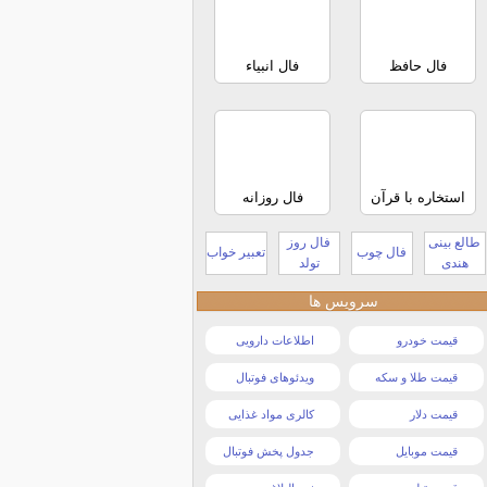
فال حافظ
فال انبیاء
استخاره با قرآن
فال روزانه
طالع بینی
فال روز
فال چوب
تعبیر خواب
هندی
تولد
سرویس ها
قیمت خودرو
اطلاعات دارویی
قیمت طلا و سکه
ویدئوهای فوتبال
قیمت دلار
کالری مواد غذایی
قیمت موبایل
جدول پخش فوتبال