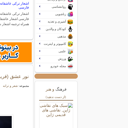
اشعار ترکی عاشقانه 
روانشناسی
فارسی
اشعار ترکی عاشقانه 
زناشویی
فارسی اشعار عاشقانه
آشپزی و تغذیه
همراه ترجمه اشعار
کودکان و والدین
مذهبی
کامپیوتر و اینترنت
علمی
ورزش
مجله خودرو
نور عشق (فری
شعر و ترانه
مجموعه:
فرهنگ
و هنر
(از دست ندهید)