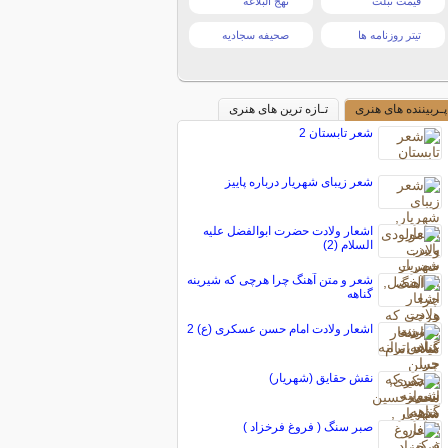
قیمت تبلت
نهج البلاغه
تیتر روزنامه ها
صحیفه سجادیه
پـربیننده های هنری
تـازه ترین های هنری
شعر تابستان 2
شعر زیبای شهریار درباره پاییز
اشعار ولادت حضرت ابوالفضل علیه
السلام (2)
شعر و متن آهنگ چرا هرچی که شیرینه
گناهه
اشعار ولادت امام حسن عسکری (ع) 2
نقش حقایق (شهریار)
صبر سنگ ( فروغ فرخزاد )