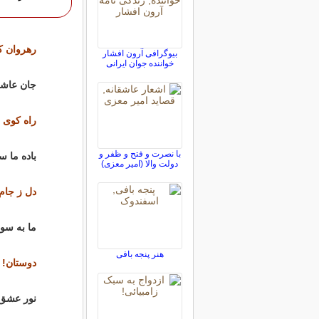
رهروان ك
بیوگرافی آرون افشار
خواننده جوان ایرانی
جان عاشق
راه كوی 
با نصرت و فتح و ظفر و
باده ما 
دولت والا (امیر معزی)
دل ز جا
ما به سو
هنر پنجه بافی
دوستان! م
نور عشق 