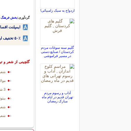
ازدواج به سبک زامبیائی!
گردآوری:
بخش فرهنگ و 
ایمپلنت اقسا
۵۰٪ تخفیف ارتودنسی دندان اقساطی بدون نیاز به چک یا سفته!
گلیم سنه سوغات مردم
کردستان / صنایع دستی
در مسیر فراموشی
گلچینی از شعر و تر
شعر 
مولا
3 شعر زیبا از پابلو نرودا
آداب و رسوم مردم
تهران قدیم در ایام ماه
بيتو
مبارک رمضان
شعر 
شعر 