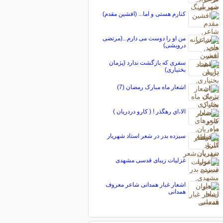
کنارم هستی و اما... (افشین مقدم)
من او را دوست می دارم...(مرتضی
درویشی)
سفری که بازگشت ندارد (پژمان
بختیاری)
اشعار ماه مبارک رمضان (7)
الا،اي رهگذر ! ( کارو دردریان )
سیزده بدر در شعر استاد شهریار
غزلیات زیبای قدسی مشهدی
اشعار غبار همدانی شاعر معروف
همدانی