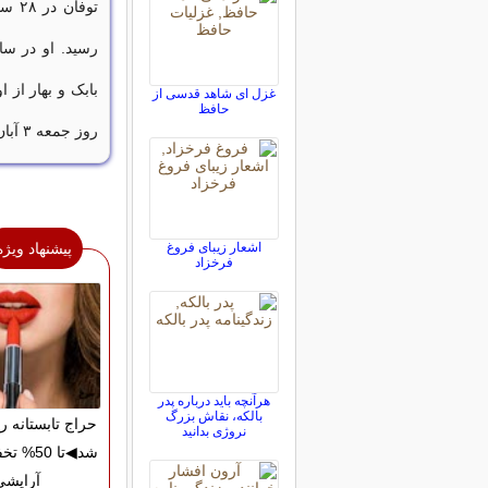
بابک و بهار از ا
غزل ای شاهد قدسی از
حافظ
روز جمعه ۳ آبان ماه ۱۳۷۹ خورشیدی در سن ۷۴ سالگی در تهران درگذشت.
اشعار زیبای فروغ
پیشنهاد ویژه
فرخزاد
هرآنچه باید درباره پدر
بالکه، نقاش بزرگ
حراج تابستانه 
نروژی بدانید
شد◀تا 50
آرایشی