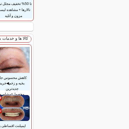
تا 50% تخفیف مجلل ت
تالارها + مشاهده لی
مزون و آتلیه
کالا ها و خدمات 
کاهش محسوس جا
بخیه و زخم◀خرید
جدیدترین
محصول+مشاوره
ایمپلنت اقساطی با