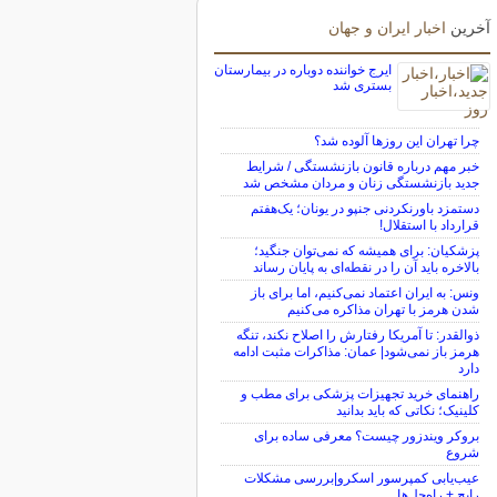
آخرین
اخبار ایران و جهان
ایرج خواننده دوباره در بیمارستان
بستری شد
چرا تهران این روزها آلوده شد؟
خبر مهم درباره قانون بازنشستگی / شرایط
جدید بازنشستگی زنان و مردان مشخص شد
دستمزد باورنکردنی جنپو در یونان؛ یک‌هفتم
قرارداد با استقلال!
پزشکیان: برای همیشه که نمی‌توان جنگید؛
بالاخره باید آن را در نقطه‌ای به پایان رساند
ونس: به ایران اعتماد نمی‌کنیم، اما برای باز
شدن هرمز با تهران مذاکره می‌کنیم
ذوالقدر: تا آمریکا رفتارش را اصلاح نکند، تنگه
هرمز باز نمی‌شود| عمان: مذاکرات مثبت ادامه
دارد
راهنمای خرید تجهیزات پزشکی برای مطب و
کلینیک؛ نکاتی که باید بدانید
بروکر ویندزور چیست؟ معرفی ساده برای
شروع
عیب‌یابی کمپرسور اسکرو|بررسی مشکلات
رایج + راه‌حل‌ها