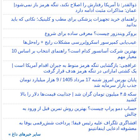
ذوالقدر: تا آمریکا رفتارش را اصلاح نکند، تنگه هرمز باز نمی‌شود|
عمان: مذاکرات مثبت ادامه دارد
راهنمای خرید تجهیزات پزشکی برای مطب و کلینیک؛ نکاتی که باید
بدانید
بروکر ویندزور چیست؟ معرفی ساده برای شروع
عیب‌یابی کمپرسور اسکرو|بررسی مشکلات رایج + راه‌حل‌ها
بهترین شرکت آسانسور کدام است؟ راهنمای انتخاب بر اساس 10
معیار مهم
عراقچی: بازگشایی تنگه هرمز منوط به جبران اقدام آمریکا است |
یک کشتی اماراتی در تنگه هرمز هدف قرار گرفت
پایان بورس امروز شنبه 17 مرداد 1405 / 9 هزار میلیارد تومان
جذب بازار سرمایه شد
سکه ۴.۵ میلیون تومان گران شد | جذابیت قیمت‌ها دلار را بالا
کشید
حساب دمو پراپ چیست؟ بهترین روش تمرین قبل از ورود به
چالش
افشاگری تلگراف علیه رئیس فیفا؛ پرداخت شش‌رقمی یوفا به
معشوقه ادعایی اینفانتینو
سایر خبرهای داغ »