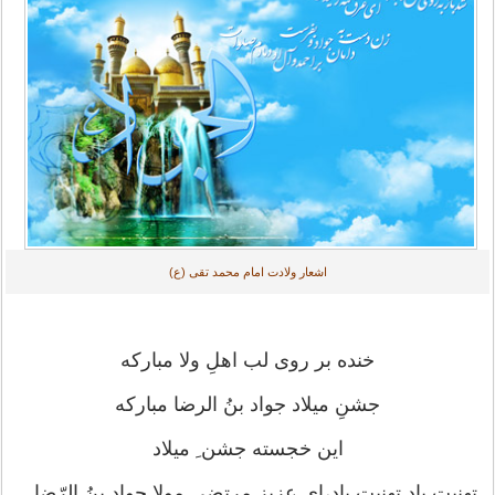
اشعار ولادت امام محمد تقی (ع)
خنده بر روی لب اهلِ ولا مبارکه
جشنِ میلاد جواد بنُ الرضا مبارکه
این خجسته جشن ِ میلاد
تهنیت باد تهنیت باد،ای عزیز مرتضی مولا جواد بنُ الرّضا...