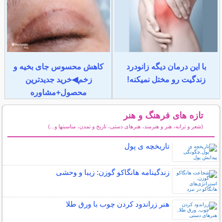
با این درمان دیگه زانودرد
کاهش محسوس جای بخیه و
زندگیت رو مختل نمیکنه!
زخم◀خرید جدیدترین
محصول+مشاوره
تازه های فرهنگ و هنر
(شعر و ترانه، هنر و هنرمند، هنرهای دستی، تاریخ و تمدن، مناسبتها و...)
سایر مطالب فرهنگ و هنر
تاریخچه ی پول
زندگینامه هانگاکو گوزن: زیبا و وحشی
هنر زراندود كردن چوب با ورق طلا