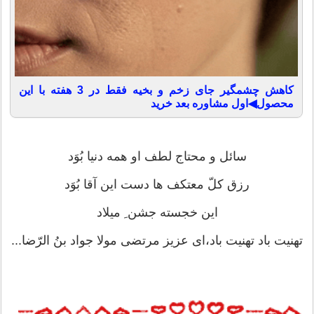
کاهش چشمگیر جای زخم و بخیه فقط در 3 هفته با این
محصول◀اول مشاوره بعد خرید
سائل و محتاج لطف او همه دنیا بُوَد
رزق کلّ معتکف ها دست این آقا بُوَد
این خجسته جشن ِ میلاد
تهنیت باد تهنیت باد،ای عزیز مرتضی مولا جواد بنُ الرّضا...