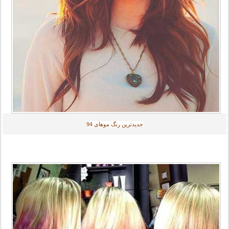
جديدترين رنگ موهای
94