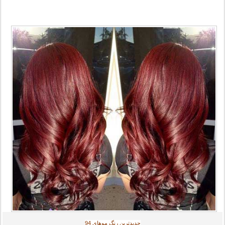
جديدترين رنگ موهای
94