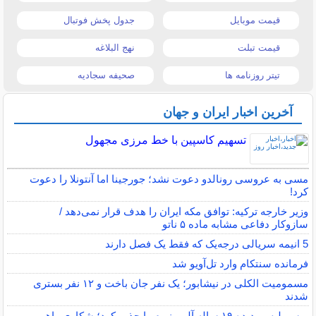
قیمت موبایل
جدول پخش فوتبال
قیمت تبلت
نهج البلاغه
تیتر روزنامه ها
صحیفه سجادیه
آخرین اخبار ایران و جهان
تسهیم کاسپین با خط مرزی مجهول
مسی به عروسی رونالدو دعوت نشد؛ جورجینا اما آنتونلا را دعوت
کرد!
وزیر خارجه ترکیه: توافق مکه ایران را هدف قرار نمی‌دهد /
سازوکار دفاعی مشابه ماده ۵ ناتو
5 انیمه سریالی درجه‌یک که فقط یک فصل دارند
فرمانده سنتکام وارد تل‌آویو شد
مسمومیت الکلی در نیشابور؛ یک نفر جان باخت و ۱۲ نفر بستری
شدند
پرسپولیس پدیده ۱۹ ساله آلومینیوم را جذب کرد؛ شکاری راهی