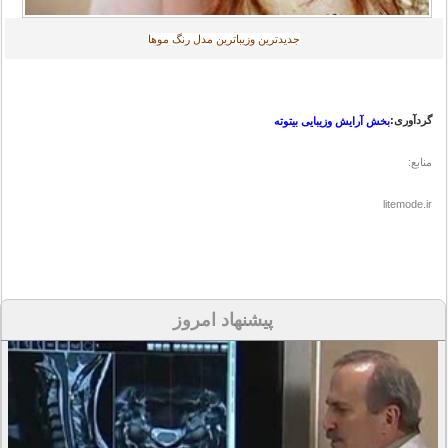
جديدترين وزیباترین مدل رنگ موها
گردآوری:
بخش آرایش وزیبایی بیتوته
منابع:
litemode.ir
پیشنهاد امروز