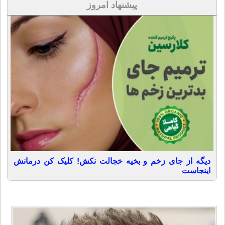
پیشنهاد امروز
دیگه از جای زخم و بخیه خجالت نکش! کلیک کن درمانش
اینجاست