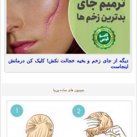
دیگه از جای زخم و بخیه خجالت نکش! کلیک کن درمانش
اینجاست
شینیون های ساده وزیبا