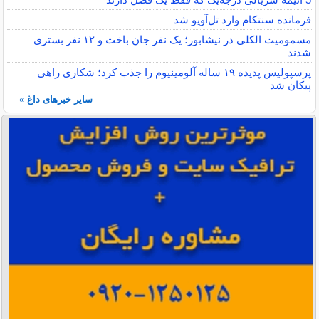
فرمانده سنتکام وارد تل‌آویو شد
مسمومیت الکلی در نیشابور؛ یک نفر جان باخت و ۱۲ نفر بستری
شدند
پرسپولیس پدیده ۱۹ ساله آلومینیوم را جذب کرد؛ شکاری راهی
پیکان شد
سایر خبرهای داغ »