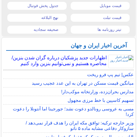
قیمت موبایل
جدول پخش فوتبال
قیمت تبلت
نهج البلاغه
تیتر روزنامه ها
صحیفه سجادیه
آخرین اخبار ایران و جهان
اظهارات جدید پزشکیان درباره گران شدن بنزین/
محاصره هستیم و نمی‌توانیم بنزین وارد کنیم
عکس| تیم پپ فرو ریخت
میانگین قیمت مسکن در تهران به این عدد عجیب رسید
مدارس بحران‌زده، وزارتخانه موکب‌دار!
تسهیم کاسپین با خط مرزی مجهول
مسی به عروسی رونالدو دعوت نشد؛ جورجینا اما آنتونلا را دعوت
کرد!
وزیر خارجه ترکیه: توافق مکه ایران را هدف قرار نمی‌دهد /
سازوکار دفاعی مشابه ماده ۵ ناتو
5 انیمه سریالی درجه‌یک که فقط یک فصل دارند