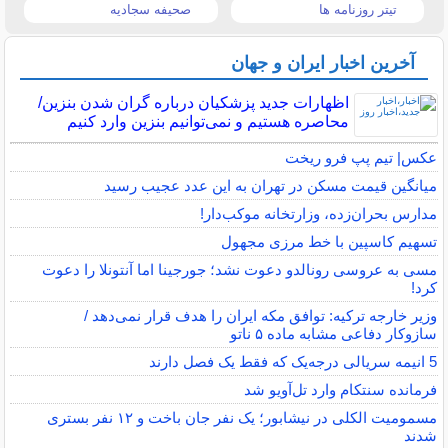
تیتر روزنامه ها
صحیفه سجادیه
آخرین اخبار ایران و جهان
اظهارات جدید پزشکیان درباره گران شدن بنزین/
محاصره هستیم و نمی‌توانیم بنزین وارد کنیم
عکس| تیم پپ فرو ریخت
میانگین قیمت مسکن در تهران به این عدد عجیب رسید
مدارس بحران‌زده، وزارتخانه موکب‌دار!
تسهیم کاسپین با خط مرزی مجهول
مسی به عروسی رونالدو دعوت نشد؛ جورجینا اما آنتونلا را دعوت
کرد!
وزیر خارجه ترکیه: توافق مکه ایران را هدف قرار نمی‌دهد /
سازوکار دفاعی مشابه ماده ۵ ناتو
5 انیمه سریالی درجه‌یک که فقط یک فصل دارند
فرمانده سنتکام وارد تل‌آویو شد
مسمومیت الکلی در نیشابور؛ یک نفر جان باخت و ۱۲ نفر بستری
شدند