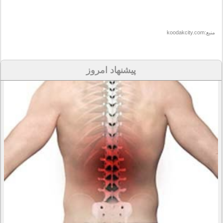
منبع:koodakcity.com
پیشنهاد امروز