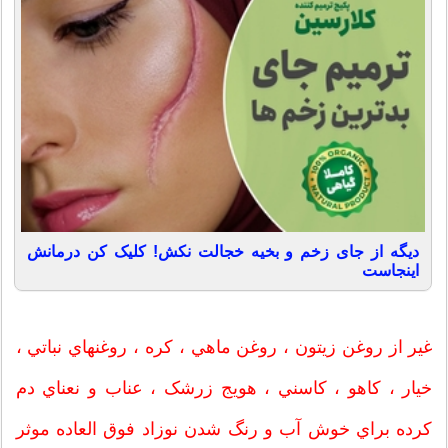
دیگه از جای زخم و بخیه خجالت نکش! کلیک کن درمانش
اینجاست
غير از روغن زيتون ، روغن ماهي ، کره ، روغنهاي نباتي ،
خيار ، کاهو ، کاسني ، هويج زرشک ، عناب و نعناي دم
کرده براي خوش آب و رنگ شدن نوزاد فوق العاده موثر