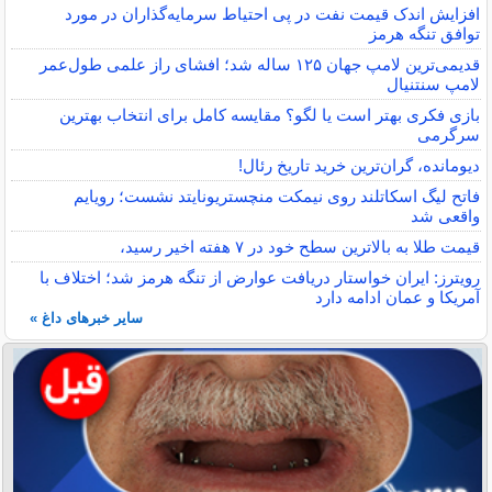
افزایش اندک قیمت نفت در پی احتیاط سرمایه‌گذاران در مورد
توافق تنگه هرمز
قدیمی‌ترین لامپ جهان ۱۲۵ ساله شد؛ افشای راز علمی طول‌عمر
لامپ سنتنیال
بازی فکری بهتر است یا لگو؟ مقایسه کامل برای انتخاب بهترین
سرگرمی
دیومانده، گران‌ترین خرید تاریخ رئال!
فاتح لیگ اسکاتلند روی نیمکت منچستریونایتد نشست؛ رویایم
واقعی شد
قیمت طلا به بالاترین سطح خود در ۷ هفته اخیر رسید،
رویترز: ایران خواستار دریافت عوارض از تنگه هرمز شد؛ اختلاف با
آمریکا و عمان ادامه دارد
سایر خبرهای داغ »