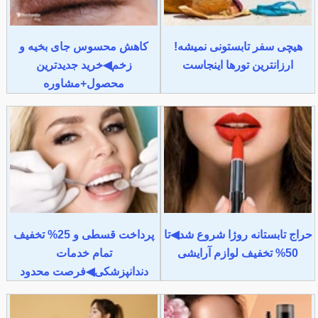
هیچی سفر تابستونی نمیشه!
کاهش محسوس جای بخیه و
ارزانترین تورها اینجاست
زخم◀خرید جدیدترین
محصول+مشاوره
حراج تابستانه روژا شروع شد◀تا
پرداخت قسطی و 25% تخفیف
50% تخفیف لوازم آرایشی
تمام خدمات
دندانپزشکی◀فرصت محدود