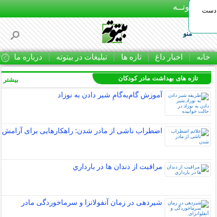
بـیتوتــه
 دست
منو
خانه
اخبار داغ
تازه ها
تبلیغات در بیتوته
درباره ما
ت
تازه های بهداشت مادر کودکان
بیشتر »
آموزش گام‌به‌گامِ شیر دادن به نوزاد
اضطراب ناشی از مادر شدن: راهکارهایی برای آرامش
مراقبت از دندان‌ ها در بارداري
شیردهی در زمان آنفولانزا و سرماخوردگی مادر