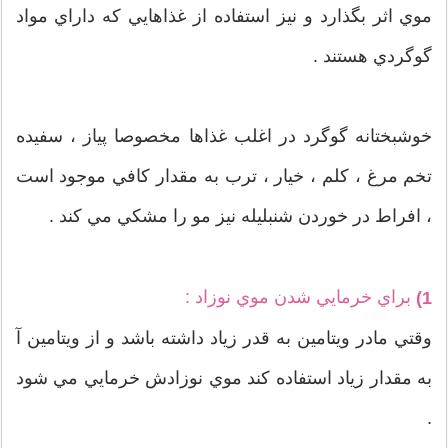
موي اثر بگذارد و نيز استفاده از غذاهايي که داراي مواد
گوگردي هستند .
خوشبختانه گوگرد در اغلب غذاها مخصوصا پياز ، سفيده
تخم مرغ ، کلم ، خيار ، ترب به مقدار کافي موجود است
، افراط در خوردن شنبليله نيز مو را مشکي مي کند .
براي خرمايي شدن موي نوزاد :
1)
وقتي مادر ويتامين به قدر زياد داشته باشد و از ويتامين آ
به مقدار زياد استفاده کند موي نوزادش خرمايي مي شود
.