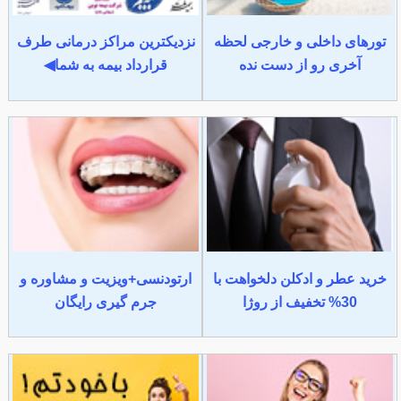
تورهای داخلی و خارجی لحظه
نزدیکترین مراکز درمانی طرف
آخری رو از دست نده
قرارداد بیمه به شما◀
خرید عطر و ادکلن دلخواهت با
ارتودنسی+ویزیت و مشاوره و
30% تخفیف از روژا
جرم گیری رایگان