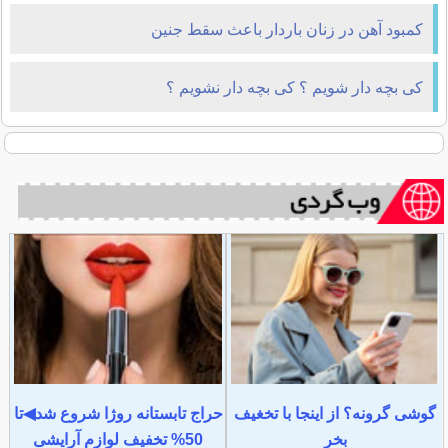
كمبود آهن در زنان باردار باعث سقط جنين
كی بچه دار شویم ؟ كی بچه دار نشویم ؟
گوشی گرونه؟ از اینجا با تخغیف
حراج تابستانه روژا شروع شد◀تا
بخر
50% تخفیف لوازم آرایشی