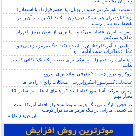
و مردان مشخص شد
دستمزد باورنکردنی جنپو در یونان؛ یک‌هفتم قرارداد با استقلال!
پزشکیان: برای همیشه که نمی‌توان جنگید؛ بالاخره باید آن را در
نقطه‌ای به پایان رساند
ونس: به ایران اعتماد نمی‌کنیم، اما برای باز شدن هرمز با تهران
مذاکره می‌کنیم
ذوالقدر: تا آمریکا رفتارش را اصلاح نکند، تنگه هرمز باز نمی‌شود|
عمان: مذاکرات مثبت ادامه دارد
راهنمای خرید تجهیزات پزشکی برای مطب و کلینیک؛ نکاتی که باید
بدانید
بروکر ویندزور چیست؟ معرفی ساده برای شروع
عیب‌یابی کمپرسور اسکرو|بررسی مشکلات رایج + راه‌حل‌ها
بهترین شرکت آسانسور کدام است؟ راهنمای انتخاب بر اساس 10
معیار مهم
عراقچی: بازگشایی تنگه هرمز منوط به جبران اقدام آمریکا است |
یک کشتی اماراتی در تنگه هرمز هدف قرار گرفت
سایر خبرهای داغ »