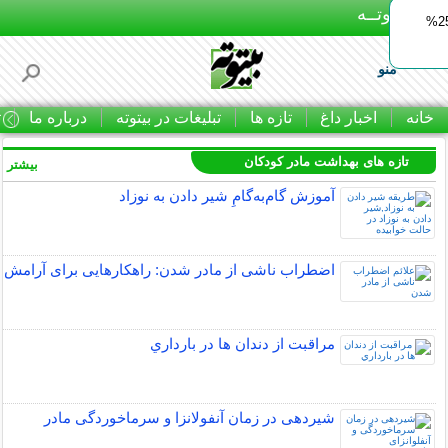
بـیتوتــه
ایمپلنت اقساطی با ضمانت مادام‌العمر+ 25%
منو
خانه
اخبار داغ
تازه ها
تبلیغات در بیتوته
درباره ما
ت
تازه های بهداشت مادر کودکان
بیشتر »
آموزش گام‌به‌گامِ شیر دادن به نوزاد
اضطراب ناشی از مادر شدن: راهکارهایی برای آرامش
مراقبت از دندان‌ ها در بارداري
شیردهی در زمان آنفولانزا و سرماخوردگی مادر