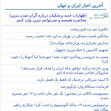
آخرین اخبار ایران و جهان
اظهارات جدید پزشکیان درباره گران شدن بنزین/
محاصره هستیم و نمی‌توانیم بنزین وارد کنیم
عکس| تیم پپ فرو ریخت
میانگین قیمت مسکن در تهران به این عدد عجیب رسید
مدارس بحران‌زده، وزارتخانه موکب‌دار!
تسهیم کاسپین با خط مرزی مجهول
مسی به عروسی رونالدو دعوت نشد؛ جورجینا اما آنتونلا را دعوت
کرد!
وزیر خارجه ترکیه: توافق مکه ایران را هدف قرار نمی‌دهد /
سازوکار دفاعی مشابه ماده ۵ ناتو
5 انیمه سریالی درجه‌یک که فقط یک فصل دارند
فرمانده سنتکام وارد تل‌آویو شد
مسمومیت الکلی در نیشابور؛ یک نفر جان باخت و ۱۲ نفر بستری
شدند
پرسپولیس پدیده ۱۹ ساله آلومینیوم را جذب کرد؛ شکاری راهی
پیکان شد