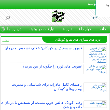
بـیتوتــه
ها
منو
خانه
اخبار داغ
تازه ها
تبلیغات در بیتوته
درباره ما
ت
تازه های بیماری های شایع کودکان
بیشتر »
فیبروز سیستیک در کودکان؛ علائم، تشخیص و درمان
عفونت های لوزه را چگونه از بین ببریم؟
راهنمای کامل مادرانه برای شناسایی و مدیریت
بیماری‌های کودکان
وقتی کودک حالش خوب نیست: از تشخیص تا درمان در
خانه و پزشک