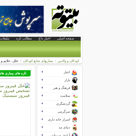
صفحه اصلی
اخبار داغ
مطالب تازه
تبلیغات 
کودکان و والدین
بیماریهای شایع کودکان
علل، علایم و 
اخبار
تازه های بیماری ها
بازار
فرهنگ و هنر
سلامت
گردشگری
سرگرمی
اسرار خانه داری
دنیای مد
آرایش و زیبایی