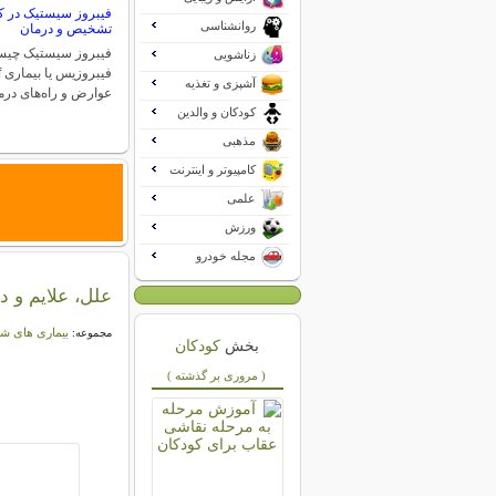
فیبروز سیستیک در کو
روانشناسی
تشخیص و درمان
فیبروز سیستیک چی
زناشویی
آشپزی و تغذیه
عوارض و راه‌های درم
کودکان و والدین
مذهبی
کامپیوتر و اینترنت
علمی
ورزش
مجله خودرو
علل، علایم و د
بیماری های شا
مجموعه:
بخش
کودکان
( مروری بر گذشته )