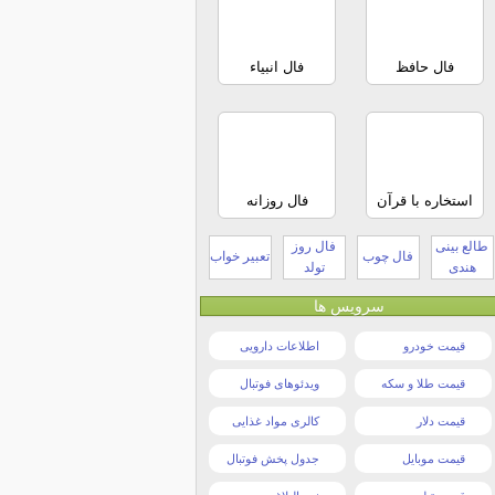
فال حافظ
فال انبیاء
استخاره با قرآن
فال روزانه
طالع بینی
فال روز
فال چوب
تعبیر خواب
هندی
تولد
سرویس ها
قیمت خودرو
اطلاعات دارویی
قیمت طلا و سکه
ویدئوهای فوتبال
قیمت دلار
کالری مواد غذایی
قیمت موبایل
جدول پخش فوتبال