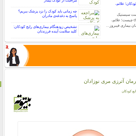
مراقبت از کودک بیمار
دکان؛ علائم،
چه زمانی باید کودک را نزد پزشک ببریم؟
ست سیستیک
پاسخ به دغدغه‌ی مادران
فیبروزیس یا بیماری cf چیست؛ علائم،
ان بیماری فیبروز…
تشخیص زودهنگام بیماری‌های رایج کودکان:
کلید سلامت آینده فرزندتان
رمان آترزی مری نوزادان
یع کودکان