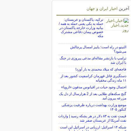
آخرین
اخبار ایران و جهان
ترکیه، پاکستان و عربستان:
حمله به یکی یعنی حمله به همه /
بیانیه وزارت خارجه پاکستان در
خصوص پیمان دفاعی مشترک
مکه
النینو در راه است؛ پاییز امسال پرچالش
می‌شود؟
ترامپ با بازنشر مقاله‌ای مدعی پیروزی در جنگ
با ایران شد
فاجعه‌ای که میلاد محمدی به بار آورد!
دستگیری قاتل قهرمان کراسفیت کشور بعد از
۱۱ ماه زندگی مخفیانه
احتمال وجود حیات در اقیانوس مدفون «اروپا»
گنج سکه‌های طلایی بعد از 2 هزارسال از دل یک
مزرعه بیرون آمد
موضع وزارت بهداشت درباره ظرفیت پزشکی
کنکور ۱۴۰۵
قیمت نفت به ۸۳ دلار در هر بشکه رسید | واردات
نفت آمریکا از عربستان صفر شد
شبکه ۱۴ اسرائیل: ارزیابی در اسرائیل این است