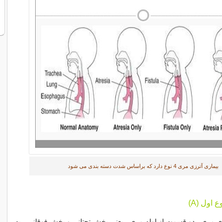
بیماری آترزی مری 4 نوع دارد که براساس شدت دسته بندی می شود
رزی مری ، دو قسمت از لوله مری ، یعنی بخش تحتانی و بخش فوقانی ، به