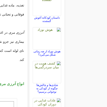
تغذیه، ماده غذای
فوقانی و تحتانی ت
داستان کودکانه آغوش
گمشده
آترزی مری
در اغل
بیماری نیز جزو 
نای لوله است که 
هوش نوزاد از چه زمانی
شکل می‌گیرد؟
کند.
انواع آترزی مری
شادی‌ها و چالش‌ها:
چگونه از کودکی به
نوجوانی برسیم؟