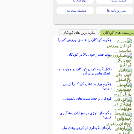
قیمت تبلت
نهج البلاغه
تیتر روزنامه ها
صحیفه سجادیه
پـربیننده های کودکان
تـازه ترین های کودکان
چگونه کودکان را عاشق ورزش کنیم؟
علت فشار خون بالا در کودکان
دلایل گریه کردن کودکان در هواپیما و
راهکارهایی برای آن
چگونه بوی بد دهان کودک را از بین
ببریم؟
کودکان و حساسیت های تابستانی
چگونه از آلرژی در نوزادان پیشگیری
کنیم؟
رازهای نگهداری از کوچولوهای تپل