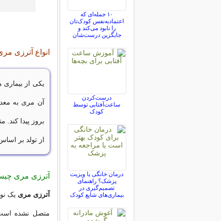
۱۰ جمله‌ای که
اعتمادبه‌نفس کودک‌تان
را نابود می‌کند و
جایگزین درست‌شان
انواع آترزی مر
یکی از بیماری ه
درست‌کردن
آن مری به معده
ساعت‌آفتابی توسط
کودک
بروز پیدا کند. 
از تولد بر اسا
درمان خانگی یا ویزیت
آترزی مری چی
پزشک؟ راهنمای
تصمیم‌گیری در
آترزی مری
یک نوع
بیماری‌های شایع کودک
متصل نشده است.