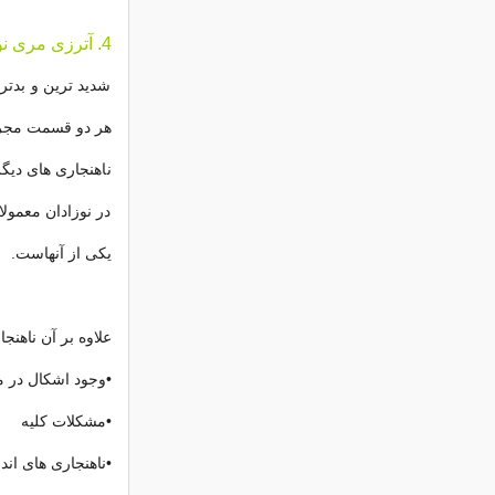
4. آترزی مری نوع چهارم (D)
شدید ترین و بدتر
هر دو قسمت مجرای
ناهنجاری های دیگ
در نوزادان معمولا
یکی از آنهاست.
علاوه بر آن ناهنج
•وجود اشکال در م
•مشکلات کلیه
•ناهنجاری های اندا