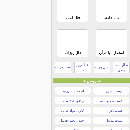
فال حافظ
فال انبیاء
استخاره با قرآن
فال روزانه
طالع بینی
فال روز
فال چوب
تعبیر خواب
هندی
تولد
سرویس ها
قیمت خودرو
اطلاعات دارویی
قیمت طلا و سکه
ویدئوهای فوتبال
قیمت دلار
کالری مواد غذایی
قیمت موبایل
جدول پخش فوتبال