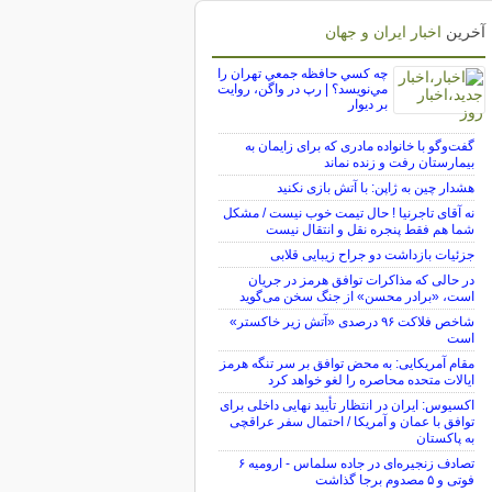
آخرین
اخبار ایران و جهان
چه كسي حافظه جمعي تهران را
مي‌نويسد؟ | رپ در واگن، روايت
بر ديوار
گفت‌وگو با خانواده مادری که برای زایمان به
بیمارستان رفت و زنده نماند
هشدار چین به ژاپن: با آتش بازی نکنید
نه آقای تاجرنیا ! حال تیمت خوب نیست / مشکل
شما هم فقط پنجره نقل و انتقال نیست
جزئیات بازداشت دو جراح زیبایی قلابی
در حالی که مذاکرات توافق هرمز در جریان
است، «برادر محسن» از جنگ سخن می‌گوید
شاخص فلاکت ۹۶ درصدی «آتش زیر خاکستر»
است
مقام آمریکایی: به محض توافق بر سر تنگه هرمز
ایالات متحده محاصره را لغو خواهد کرد
اکسیوس: ایران در انتظار تأیید نهایی داخلی برای
توافق با عمان و آمریکا / احتمال سفر عراقچی
به پاکستان
تصادف زنجیره‌ای در جاده سلماس - ارومیه ۶
فوتی و ۵ مصدوم برجا گذاشت