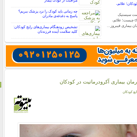
مراقبت از کودک بیمار
دکان؛ علائم،
چه زمانی باید کودک را نزد پزشک ببریم؟
ست سیستیک
پاسخ به دغدغه‌ی مادران
فیبروزیس یا بیماری cf چیست؛ علائم،
ان بیماری فیبروز…
تشخیص زودهنگام بیماری‌های رایج کودکان:
کلید سلامت آینده فرزندتان
رمان بیماری آکرودرماتیت در کودکان
یع کودکان