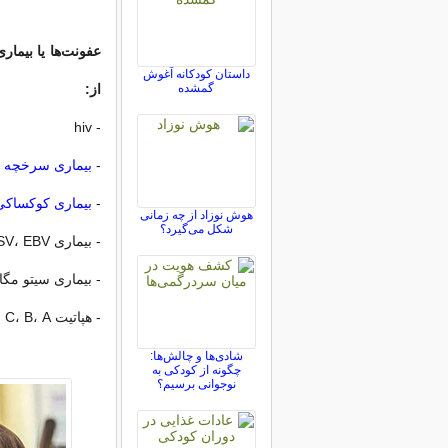
عفونت‌ها یا بیماری
داستان کودکانه آغوش
گمشده
از:
- hiv
-
بیماری
سرخچه
-
بیماری کوکساکی
هوش نوزاد از چه زمانی
شکل می‌گیرد؟
- بیماری RSV، EBV و روتاویروس
- بیماری سیتو مگ
- هپاتیت C، B، A
شادی‌ها و چالش‌ها:
چگونه از کودکی به
نوجوانی برسیم؟