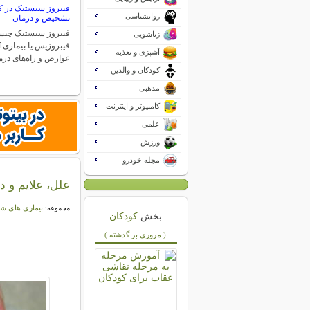
فیبروز سیستیک در کو
روانشناسی
تشخیص و درمان
فیبروز سیستیک چی
زناشویی
آشپزی و تغذیه
عوارض و راه‌های درم
کودکان و والدین
مذهبی
کامپیوتر و اینترنت
علمی
ورزش
مجله خودرو
علل، علایم و د
بیماری های شا
مجموعه:
بخش
کودکان
( مروری بر گذشته )