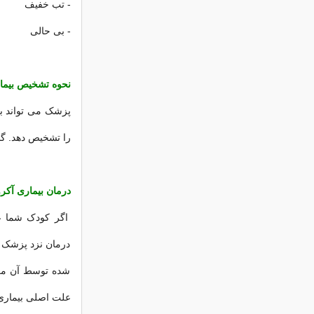
- تب خفیف
- بی حالی
نحوه تشخیص بیما
پزشک می تواند به
را تشخیص دهد. گ
درمان بیماری آکر
اگر کودک شما عل
درمان نزد پزشک اط
شده توسط آن معمو
علت اصلی بیماری 