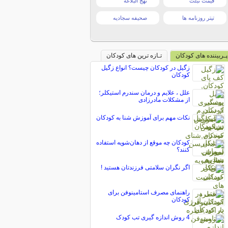
قیمت تبلت
نهج البلاغه
تیتر روزنامه ها
صحیفه سجادیه
پـربیننده های کودکان
تـازه ترین های کودکان
زگیل در کودکان چیست؟ انواع زگیل
کودکان
علل ، علایم و درمان سندرم استیکلر؛
از مشکلات مادرزادی
نکات مهم برای آموزش شنا به کودکان
کودکان چه موقع از دهان‌شویه استفاده
کنند؟
اگر نگران سلامتی فرزندتان هستید !
راهنمای مصرف استامينوفن برای
کودکان
4 روش اندازه گیری تب کودک