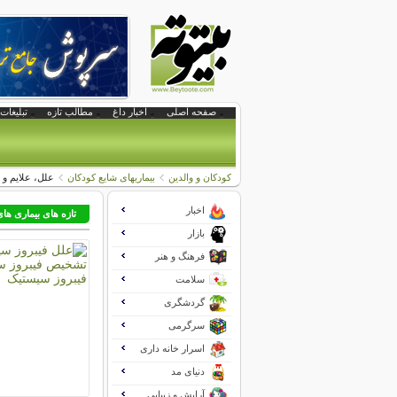
صفحه اصلی
اخبار داغ
مطالب تازه
تبلیغات 
کودکان و والدین
بیماریهای شایع کودکان
علل، علایم و 
اخبار
تازه های بیماری ها
بازار
فرهنگ و هنر
سلامت
گردشگری
سرگرمی
اسرار خانه داری
دنیای مد
آرایش و زیبایی