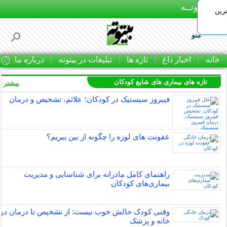
بـیتوتــه
رین
منو
خانه
اخبار داغ
تازه ها
تبلیغات در بیتوته
درباره ما
ت
تازه های بیماری های شایع کودکان
بیشتر »
فیبروز سیستیک در کودکان؛ علائم، تشخیص و درمان
عفونت های لوزه را چگونه از بین ببریم؟
راهنمای کامل مادرانه برای شناسایی و مدیریت
بیماری‌های کودکان
وقتی کودک حالش خوب نیست: از تشخیص تا درمان در
خانه و پزشک