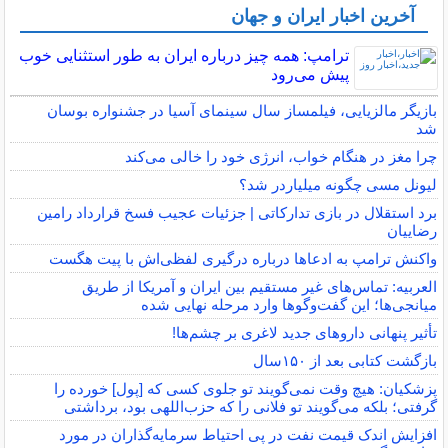
آخرین اخبار ایران و جهان
ترامپ: همه چیز درباره ایران به طور استثنایی خوب
پیش می‌رود
بازیگر مالزیایی، فیلمساز سال سینمای آسیا در جشنواره بوسان
شد
چرا مغز در هنگام خواب، انرژی خود را خالی می‌کند
لیونل مسی چگونه میلیاردر شد؟
برد استقلال در بازی تدارکاتی | جزئیات عجیب فسخ قرارداد رامین
رضاییان
واکنش ترامپ به ادعاها درباره درگیری لفظی‌اش با پیت هگست
العربیه: تماس‌های غیر مستقیم بین ایران و آمریکا از طریق
میانجی‌ها؛ این گفت‌و‌گو‌ها وارد مرحله نهایی شده
تأثیر پنهانی داروهای جدید لاغری بر چشم‌ها!
بازگشت کتابی بعد از ۱۵۰سال
پزشکیان: هیچ وقت نمی‌گویند تو جلوی کسی که [پول] خورده را
گرفتی؛ بلکه می‌گویند تو فلانی را که حزب‌اللهی بود، برداشتی
افزایش اندک قیمت نفت در پی احتیاط سرمایه‌گذاران در مورد