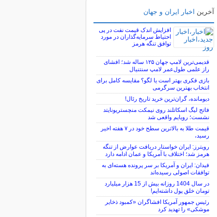
آخرین
اخبار ایران و جهان
افزایش اندک قیمت نفت در پی
احتیاط سرمایه‌گذاران در مورد
توافق تنگه هرمز
قدیمی‌ترین لامپ جهان ۱۲۵ ساله شد؛ افشای
راز علمی طول‌عمر لامپ سنتنیال
بازی فکری بهتر است یا لگو؟ مقایسه کامل برای
انتخاب بهترین سرگرمی
دیومانده، گران‌ترین خرید تاریخ رئال!
فاتح لیگ اسکاتلند روی نیمکت منچستریونایتد
نشست؛ رویایم واقعی شد
قیمت طلا به بالاترین سطح خود در ۷ هفته اخیر
رسید،
رویترز: ایران خواستار دریافت عوارض از تنگه
هرمز شد؛ اختلاف با آمریکا و عمان ادامه دارد
فیدان: ایران و آمریکا بر سر پرونده هسته‌ای به
توافقات اصولی رسیده‌اند
در سال 1404 روزانه بیش از 15 هزار میلیارد
تومان خلق پول داشته‌ایم!
رئیس جمهور آمریکا افشاگران «کمبود ذخایر
موشکی» را تهدید کرد