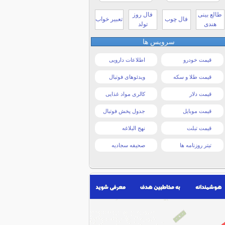
طالع بینی
فال روز
فال چوب
تعبیر خواب
هندی
تولد
سرویس ها
قیمت خودرو
اطلاعات دارویی
قیمت طلا و سکه
ویدئوهای فوتبال
قیمت دلار
کالری مواد غذایی
قیمت موبایل
جدول پخش فوتبال
قیمت تبلت
نهج البلاغه
تیتر روزنامه ها
صحیفه سجادیه