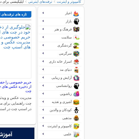
کامپیوتر و اینترنت
ترفندهای اینترنتی
اپلیکیشنی برای دا
اخبار
تازه های ترفندهای ا
بازار
فرهنگ و هنر
سلامت
گردشگری
سرگرمی
اسرار خانه داری
دنیای مد
آرایش و زیبایی
حریم خصوصی را حفظ 
روانشناسی
از ذخیره عکس های خ
چت
زناشویی
مدیریت عکس و ویدئو
آشپزی و تغذیه
چت راهنمایی برای م
در اسنپ چت در اس
کودکان و والدین
مذهبی
کامپیوتر و اینترنت
علمی