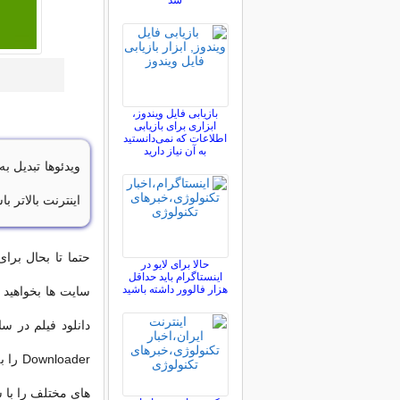
شد
بازیابی فایل ویندوز،
ابزاری برای بازیابی
اطلاعات که نمی‌دانستید
به آن نیاز دارید
ویدئوها تبدیل 
اینترنت بالاتر 
حتما تا بحال بر
حالا برای لایو در
اینستاگرام باید حداقل
هزار فالوور داشته باشید
سایت ها بخواهید ف
oader
های مختلف را با س