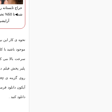
حراج تابستانه 
شد◀تا 50
آرایشی
نحوه ی کار این بر
موجود باشید با کل
سرعت بالا می کند
پلیر پخش فیلم د
آیکون دانلود قرم
دانلود کنید .