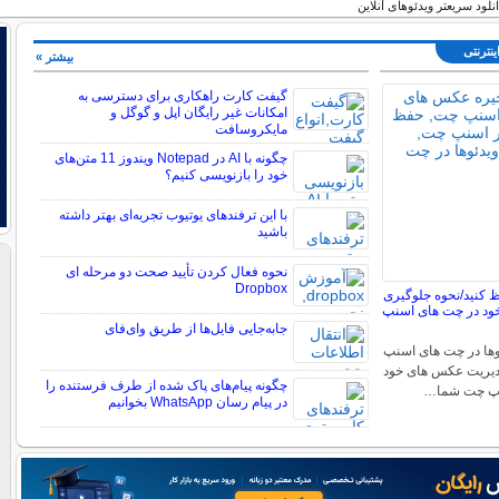
نلود سریعتر ویدئوهای آنلاین
ینترنتی
بیشتر »
گیفت کارت راهکاری برای دسترسی به
امکانات غیر رایگان اپل و گوگل و
مایکروسافت
چگونه با AI در Notepad ویندوز 11 متن‌های
خود را بازنویسی کنیم؟
با این ترفندهای یوتیوب تجربه‌ای بهتر داشته
باشید
نحوه فعال کردن تأیید صحت دو مرحله ای
Dropbox
کنید/نحوه جلوگیری
ود در چت های اسنپ
جابه‌جایی فایل‌ها از طریق وای‌فای
ها در چت های اسنپ
دیریت عکس های خود
چگونه پیام‌های پاک شده از طرف فرستنده را
نپ چت شما…
در پیام رسان WhatsApp بخوانیم