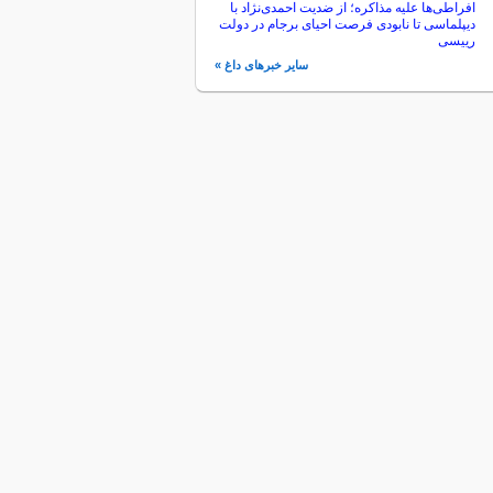
افراطی‌ها علیه مذاکره؛ از ضدیت احمدی‌نژاد با
دیپلماسی تا نابودی فرصت احیای برجام در دولت
رییسی
سایر خبرهای داغ »