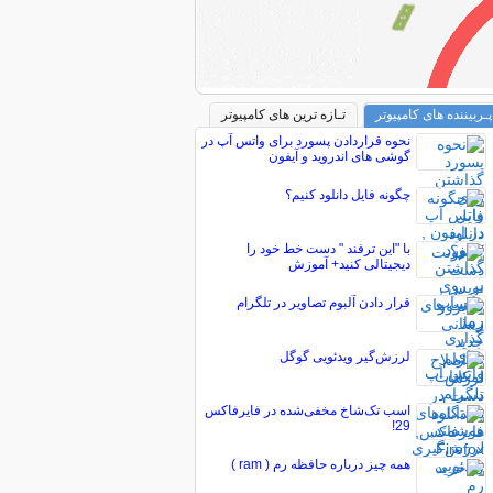
پـربیننده های کامپیوتر
تـازه ترین های کامپیوتر
نحوه قراردادن پسورد برای واتس آپ در
گوشی های اندروید و آیفون
چگونه فایل دانلود کنیم؟
با "این ترفند " دست خط خود را
دیجیتالی کنید+ آموزش
قرار دادن آلبوم تصاویر در تلگرام
لرزش‌گیر ویدئویی گوگل
اسب تک‌شاخ مخفی‌شده در فایرفاکس
29!
همه چیز درباره حافظه رم ( ram )