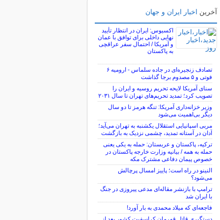
آخرین
اخبار ایران و جهان
اکسیوس: ایران در انتظار تأیید
نهایی داخلی برای توافق با عمان
و آمریکا / احتمال سفر عراقچی
به پاکستان
تصادف زنجیره‌ای در جاده سلماس - ارومیه ۶
فوتی و ۵ مصدوم برجا گذاشت
سنای آمریکا لایحه تحریم روسیه و ایران را
تصویب کرد؛ تمدید تحریم‌های تهران تا سال ۲۰۳۱
وزیر خزانه‌داری آمریکا: تنگه هرمز تا دو سال
دیگر بی‌اهمیت می‌شود
مربی اسپانیایی استقلال یکشنبه به تهران می‌آید؛
آدان در آستانه تمدید، چشمی نزدیک به بازگشت
ترکیه، پاکستان و عربستان: حمله به یکی یعنی
حمله به همه / بیانیه وزارت خارجه پاکستان در
خصوص پیمان دفاعی مشترک مکه
النینو در راه است؛ پاییز امسال پرچالش
می‌شود؟
ترامپ با بازنشر مقاله‌ای مدعی پیروزی در جنگ
با ایران شد
فاجعه‌ای که میلاد محمدی به بار آورد!
دستگیری قاتل قهرمان کراسفیت کشور بعد از