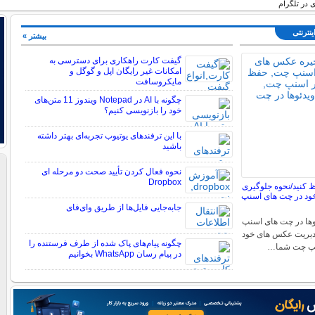
 در تلگرام
ینترنتی
بیشتر »
گیفت کارت راهکاری برای دسترسی به
امکانات غیر رایگان اپل و گوگل و
مایکروسافت
چگونه با AI در Notepad ویندوز 11 متن‌های
خود را بازنویسی کنیم؟
با این ترفندهای یوتیوب تجربه‌ای بهتر داشته
باشید
نحوه فعال کردن تأیید صحت دو مرحله ای
Dropbox
کنید/نحوه جلوگیری
ود در چت های اسنپ
جابه‌جایی فایل‌ها از طریق وای‌فای
ها در چت های اسنپ
دیریت عکس های خود
چگونه پیام‌های پاک شده از طرف فرستنده را
نپ چت شما…
در پیام رسان WhatsApp بخوانیم