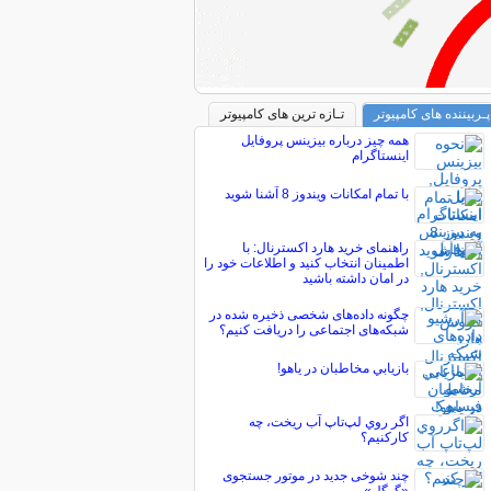
پـربیننده های کامپیوتر
تـازه ترین های کامپیوتر
همه چیز درباره بیزینس پروفایل
اینستاگرام
با تمام امکانات ویندوز 8 آشنا شوید
راهنمای خرید هارد اکسترنال: با
اطمینان انتخاب کنید و اطلاعات خود را
در امان داشته باشید
چگونه داده‌های شخصی ذخیره شده در
شبکه‌های اجتماعی را دریافت کنیم؟
بازيابي مخاطبان در ياهو!
اگر روي لپ‌تاپ آب ريخت، چه
کارکنيم؟
چند شوخی جدید در موتور جستجوی