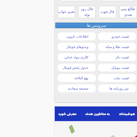
طالع بینی
فال روز
فال چوب
تعبیر خواب
هندی
تولد
سرویس ها
قیمت خودرو
اطلاعات دارویی
قیمت طلا و سکه
ویدئوهای فوتبال
قیمت دلار
کالری مواد غذایی
قیمت موبایل
جدول پخش فوتبال
قیمت تبلت
نهج البلاغه
تیتر روزنامه ها
صحیفه سجادیه