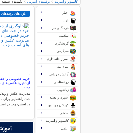
کامپیوتر و اینترنت
ترفندهای اینترنتی
دکمه‌های شیشه‌ای
اخبار
تازه های ترفندهای ا
بازار
فرهنگ و هنر
سلامت
گردشگری
سرگرمی
اسرار خانه داری
دنیای مد
آرایش و زیبایی
حریم خصوصی را حفظ 
روانشناسی
از ذخیره عکس های خ
چت
زناشویی
مدیریت عکس و ویدئو
آشپزی و تغذیه
چت راهنمایی برای م
در اسنپ چت در اس
کودکان و والدین
مذهبی
کامپیوتر و اینترنت
علمی