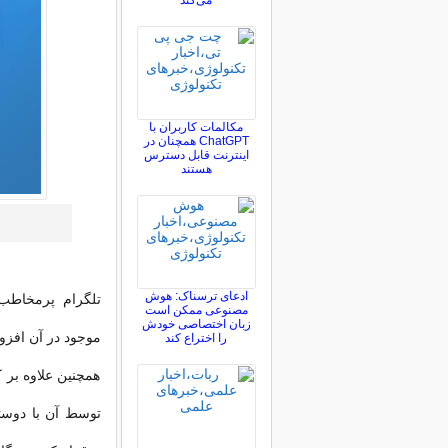
می‌کند
مکالمات کاربران با
ChatGPT همچنان در
اینترنت قابل دسترس
هستند
ادعای ترسناک: هوش
تلگرام پرمخاطب‌ت
مصنوعی ممکن است
زبان اختصاصی خودش
موجود در آن افزو
را اختراع کند
همچنین علاوه بر ک
توسط آن با دوستا