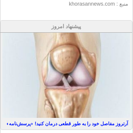
منبع : khorasannews.com
پیشنهاد امروز
آرتروز مفاصل خود را به طور قطعی درمان کنید! ◗پرسش‌نامه◖