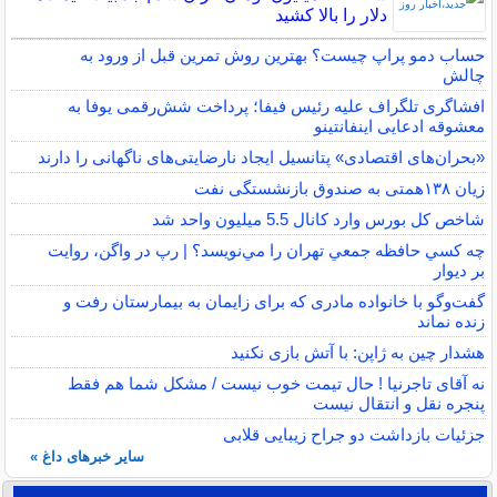
دلار را بالا کشید
حساب دمو پراپ چیست؟ بهترین روش تمرین قبل از ورود به
چالش
افشاگری تلگراف علیه رئیس فیفا؛ پرداخت شش‌رقمی یوفا به
معشوقه ادعایی اینفانتینو
«بحران‌های اقتصادی» پتانسیل ایجاد نارضایتی‌های ناگهانی را دارند
زیان ۱۳۸همتی به صندوق بازنشستگی نفت
شاخص کل بورس وارد کانال 5.5 میلیون واحد شد
چه كسي حافظه جمعي تهران را مي‌نويسد؟ | رپ در واگن، روايت
بر ديوار
گفت‌وگو با خانواده مادری که برای زایمان به بیمارستان رفت و
زنده نماند
هشدار چین به ژاپن: با آتش بازی نکنید
نه آقای تاجرنیا ! حال تیمت خوب نیست / مشکل شما هم فقط
پنجره نقل و انتقال نیست
جزئیات بازداشت دو جراح زیبایی قلابی
سایر خبرهای داغ »