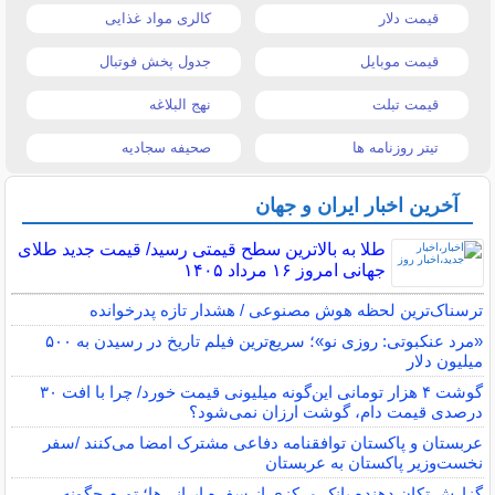
قیمت دلار
کالری مواد غذایی
قیمت موبایل
جدول پخش فوتبال
قیمت تبلت
نهج البلاغه
تیتر روزنامه ها
صحیفه سجادیه
آخرین اخبار ایران و جهان
طلا به بالاترین سطح قیمتی رسید/ قیمت جدید طلای
جهانی امروز ۱۶ مرداد ۱۴۰۵
ترسناک‌ترین لحظه هوش مصنوعی / هشدار تازه پدرخوانده
«مرد عنکبوتی: روزی نو»؛ سریع‌ترین فیلم تاریخ در رسیدن به ۵۰۰
میلیون دلار
گوشت ۴ هزار تومانی این‌گونه میلیونی قیمت خورد/ چرا با افت ۳۰
درصدی قیمت دام، گوشت ارزان نمی‌شود؟
عربستان و پاکستان توافقنامه دفاعی مشترک امضا می‌کنند /سفر
نخست‌وزیر پاکستان به عربستان
گزارش تکان‌ دهنده بانک مرکزی از سفره ایرانی‌ها؛ تورم چگونه