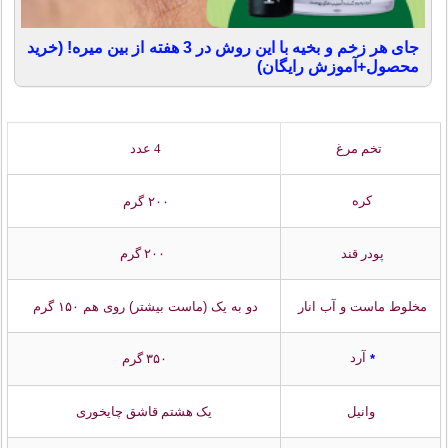
جای هر زخم و بخیه با این روش در 3 هفته از بین میره! (خرید
محصول+آموزش رایگان)
تخم مرغ
4 عدد
کره
۲۰۰ گرم
پودر قند
۲۰۰ گرم
مخلوط ماست و آب انار
دو به یک (ماست بیشتر) روی هم ۱۵۰ گرم
آرد
۳۵۰ گرم
*
وانیل
یک هشتم قاشق چایخوری