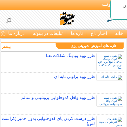
بـیتوتــه
یف
منو
خانه
اخبار داغ
تازه ها
تبلیغات در بیتوته
درباره ما
ت
تازه های آموزش شیرینی پزی
بیشتر »
طرز تهیه پودینگ شکلات نعنا
طرز تهیه براونی تابه ای
طرز تهیه وافل کدوحلوایی پروتئینی و سالم
طرز درست کردن پای کدوحلوایی بدون خمیر (کراست
لس)