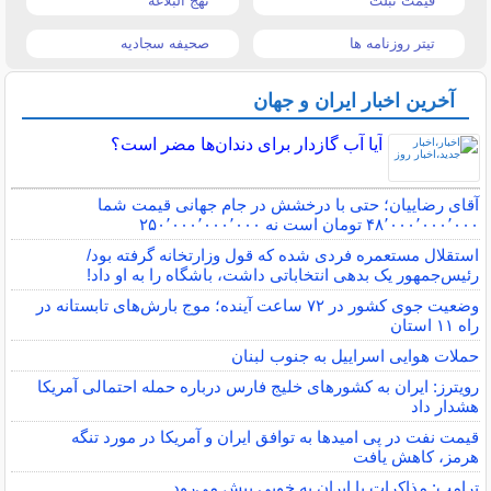
قیمت تبلت
نهج البلاغه
تیتر روزنامه ها
صحیفه سجادیه
آخرین اخبار ایران و جهان
آیا آب گازدار برای دندان‌ها مضر است؟
آقای رضاییان؛ حتی با درخشش در جام جهانی قیمت شما
۴۸٬۰۰۰٬۰۰۰٬۰۰۰ تومان است نه ۲۵۰٬۰۰۰٬۰۰۰٬۰۰۰
استقلال مستعمره فردی شده که قول وزارتخانه گرفته بود/
رئیس‌جمهور یک بدهی انتخاباتی داشت، باشگاه را به او داد!
وضعیت جوی کشور در ۷۲ ساعت آینده؛ موج بارش‌های تابستانه در
راه ۱۱ استان
حملات هوایی اسراییل به جنوب لبنان
رویترز: ایران به کشورهای خلیج فارس درباره حمله احتمالی آمریکا
هشدار داد
قیمت نفت در پی امیدها به توافق ایران و آمریکا در مورد تنگه
هرمز، کاهش یافت
ترامپ: مذاکرات با ایران به خوبی پیش می‌رود