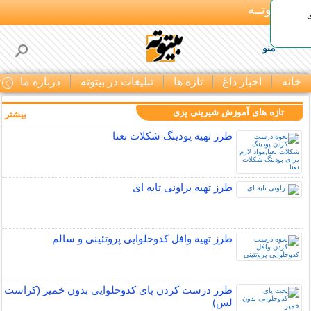
بـیتوتــه
منو
خانه
اخبار داغ
تازه ها
تبلیغات در بیتوته
درباره ما
ت
تازه های آموزش شیرینی پزی
بیشتر »
طرز تهیه پودینگ شکلات نعنا
طرز تهیه براونی تابه ای
طرز تهیه وافل کدوحلوایی پروتئینی و سالم
طرز درست کردن پای کدوحلوایی بدون خمیر (کراست
لس)