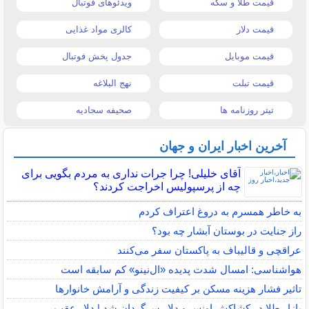
قیمت طلا و سکه
ویدئوهای فوتبال
قیمت دلار
کالری مواد غذایی
قیمت موبایل
جدول پخش فوتبال
قیمت تبلت
نهج البلاغه
تیتر روزنامه ها
صحیفه سجادیه
آخرین اخبار ایران و جهان
آقای خلیلی! چرا جرات نداری به مردم بگویی برای
چه از پرسپولیس اخراجت کردند؟
به خاطر همسرم به دروغ اعتراف کردم
راز جنایت در بوستان آبشار چه بود؟
عراقچی و قالیباف به پاکستان سفر می‌کنند
هواشناسی: امسال شدت پدیده «ال‌نینو» کم سابقه است
تاثیر فشار هزینه مسکن بر کیفیت زندگی و آرامش خانوارها
بازار طلا در کشاکش اونس و دلار سرگردان شد | دلار عقب