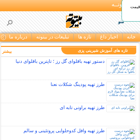
بـیتوتــه
 قیمت
منو
خانه
اخبار داغ
تازه ها
تبلیغات در بیتوته
درباره ما
ت
تازه های آموزش شیرینی پزی
بیشتر »
دستور تهیه باقلوای گل رز ؛ تاپترین باقلوای دنیا
طرز تهیه پودینگ شکلات نعنا
طرز تهیه براونی تابه ای
طرز تهیه وافل کدوحلوایی پروتئینی و سالم