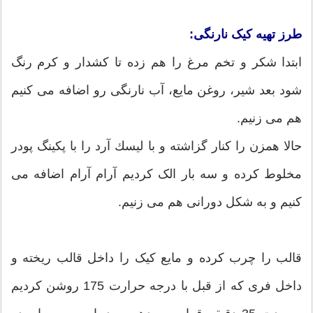
طرز تهیه کیک نارنگی:
ابتدا شكر و تخم مرغ را هم زده تا كشدار و كرم رنگ
شود بعد شير، روغن مايع، آب نارنگی رو اضافه می كنيم
هم می زنيم.
حالا همزن را كنار گزاشته و با ليسك آرد را با پكينگ پودر
مخلوط كرده و سه بار الک كرديم آرام آرام اضافه می
كنيم و به شكل دورانی هم می زنيم.
قالب را چرب كرده و مايع كيک را داخل قالب ريخته و
داخل فری که از قبل با درجه حرارت 175 روشن كرديم