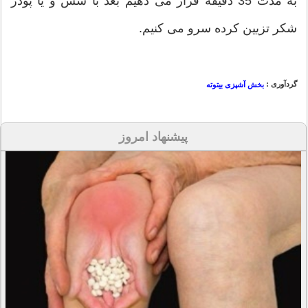
به مدت 35 دقيقه قرار می دهيم بعد با سس و يا پودر
شكر تزيين كرده سرو می كنيم.
گردآوری :
بخش آشپزی بیتوته
پیشنهاد امروز