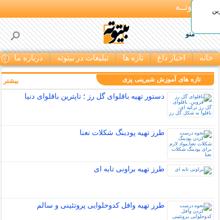
بـیتوتــه
ین
منو
خانه
اخبار داغ
تازه ها
تبلیغات در بیتوته
درباره ما
ت
تازه های آموزش شیرینی پزی
بیشتر »
دستور تهیه باقلوای گل رز ؛ تاپترین باقلوای دنیا
طرز تهیه پودینگ شکلات نعنا
طرز تهیه براونی تابه ای
طرز تهیه وافل کدوحلوایی پروتئینی و سالم