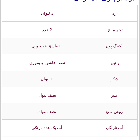
آرد
2 ليوان
تخم مرغ
2 عدد
پكينگ پودر
1 قاشق غذاخوری
وانيل
نصف قاشق چایخوری
شکر
1 ليوان
شیر
نصف ليوان
روغن مايع
نصف ليوان
آب نارنگی
آب يک عدد نارنگی