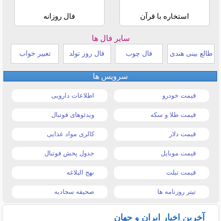
استخاره با قرآن
فال روزانه
سایر فال ها
طالع بینی هندی
فال چوب
فال روز تولد
تعبیر خواب
سرویس ها
قیمت خودرو
اطلاعات دارویی
قیمت طلا و سکه
ویدئوهای فوتبال
قیمت دلار
کالری مواد غذایی
قیمت موبایل
جدول پخش فوتبال
قیمت تبلت
نهج البلاغه
تیتر روزنامه ها
صحیفه سجادیه
آخرین اخبار ایران و جهان