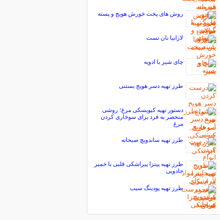
روش های پخت خورش هویج و پسته
لازانيا نان تست
چای شیر با ادویه
طرز تهیه دسر هویج بستنی
دستور تهیه کیویسکی مرغ؛ روشی
منحصر به فرد برای سوخاری کردن
مرغ
طرز تهیه ساندویچ صبحانه
طرز تهیه پيتزا پيراشكى قلبى با خمير
جادويى
طرز تهیه پودینگ سیب