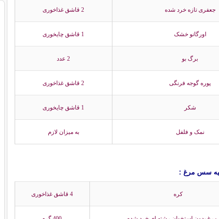
جعفری تازه خرد شده
2 قاشق غذاخوری
اورگانو خشک
1 قاشق چایخوری
برگ بو
2 عدد
پوره گوجه فرنگی
2 قاشق غذاخوری
شکر
1 قاشق چایخوری
نمک و فلفل
به میزان لازم
هیه سس مرغ :
کره
4 قاشق غذاخوری
مرغ بدون استخوان رشته ای خرد شده
400 گرم