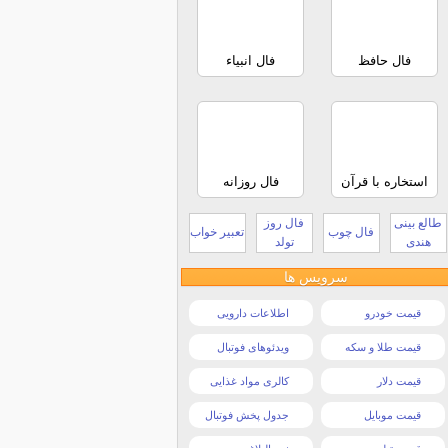
فال حافظ
فال انبیاء
استخاره با قرآن
فال روزانه
طالع بینی
فال روز
فال چوب
تعبیر خواب
هندی
تولد
سرویس ها
قیمت خودرو
اطلاعات دارویی
قیمت طلا و سکه
ویدئوهای فوتبال
قیمت دلار
کالری مواد غذایی
قیمت موبایل
جدول پخش فوتبال