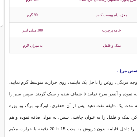
مغز بادام پوست کنده
90 گرم
خامه پرچرب
300 میلی لیتر
نمک و فلفل
به میزان لازم
ا سس مرغ :
جه فرنگی، روغن را داخل یک قابلمه، روی حرارت متوسط گرم نمایید.
افه نموده و آنقدر سرخ نمایید تا شفاف شده و سبک گردند. سپس سیر را
ه مدت یک دقیقه تفت دهید. پس از آن جعفری، اورگانو، برگ بو، پوره
، نمک و فلفل را به عنوان چاشنی سس، به مواد اضافه نموده و هم
بزنید. این مخلوط را داخل قابلمه بدون درپوش به مدت 15 تا 20 دقیقه با حرارت ملایم