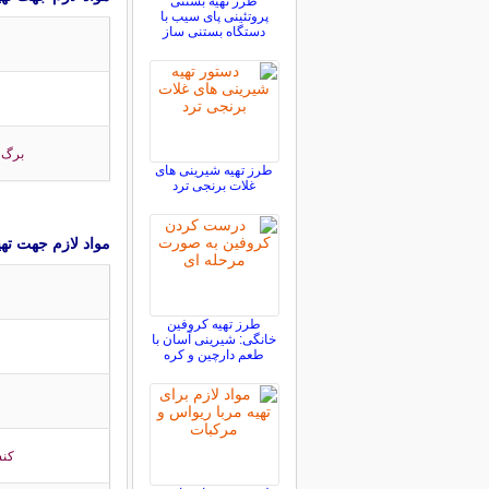
طرز تهیه بستنی
پروتئینی پای سیب با
دستگاه بستنی ساز
برگ ه
طرز تهیه شیرینی های
غلات برنجی ترد
مواد لازم جهت ت
طرز تهیه کروفین
خانگی: شیرینی آسان با
طعم دارچین و کره
کنس