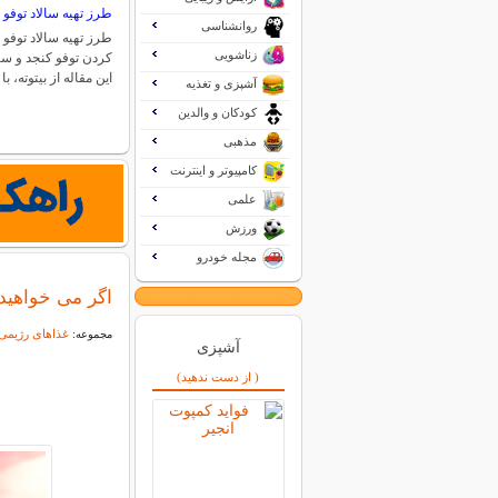
طرز تهیه سالاد توفو 
روانشناسی
طرز تهیه سالاد توف
زناشویی
کردن توفو کنجد و سال
این مقاله از بیتوته، 
آشپزی و تغذیه
کودکان و والدین
مذهبی
کامپیوتر و اینترنت
علمی
ورزش
مجله خودرو
اگر می خواهید
غذاهای رژیمی
مجموعه:
آشپزی
( از دست ندهید)