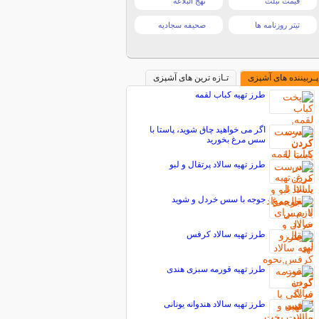
قیمت تبلت
نهج البلاغه
تیتر روزنامه ها
صحیفه سجادیه
پـربیننده های آشپزی
تـازه ترین های آشپزی
طرز تهیه کباب لقمه
اگر می خواهید چاق شوید، پاستا با
سس مرغ بخورید
طرز تهیه سالاد پرتقال و لبو
جوجه با سس خردل و شوید
طرز تهیه سالاد کرفس
طرز تهیه قورمه سبزی هندی
طرز تهیه سالاد هندوانه یونانی