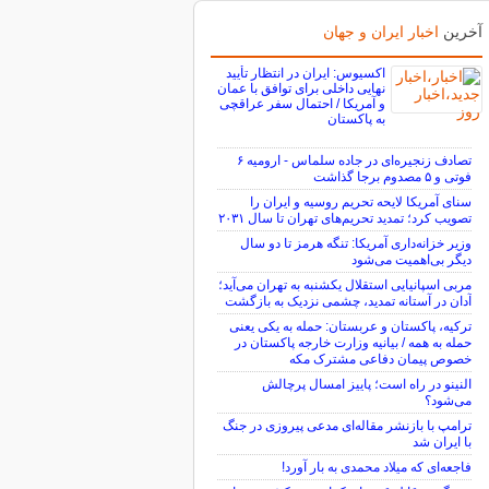
آخرین
اخبار ایران و جهان
اکسیوس: ایران در انتظار تأیید
نهایی داخلی برای توافق با عمان
و آمریکا / احتمال سفر عراقچی
به پاکستان
تصادف زنجیره‌ای در جاده سلماس - ارومیه ۶
فوتی و ۵ مصدوم برجا گذاشت
سنای آمریکا لایحه تحریم روسیه و ایران را
تصویب کرد؛ تمدید تحریم‌های تهران تا سال ۲۰۳۱
وزیر خزانه‌داری آمریکا: تنگه هرمز تا دو سال
دیگر بی‌اهمیت می‌شود
مربی اسپانیایی استقلال یکشنبه به تهران می‌آید؛
آدان در آستانه تمدید، چشمی نزدیک به بازگشت
ترکیه، پاکستان و عربستان: حمله به یکی یعنی
حمله به همه / بیانیه وزارت خارجه پاکستان در
خصوص پیمان دفاعی مشترک مکه
النینو در راه است؛ پاییز امسال پرچالش
می‌شود؟
ترامپ با بازنشر مقاله‌ای مدعی پیروزی در جنگ
با ایران شد
فاجعه‌ای که میلاد محمدی به بار آورد!