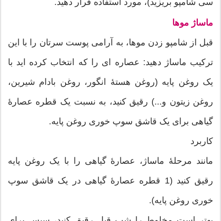
سی شامپو بریزید)، مورد استفاده قرار دهید.
ماساژ موها
قبل از شامپو زدن موها، به آرامی پوست سرتان را با این
ترکیب ماساژ دهید: عصاره ای را که انتخاب کرده اید با
یک روغن پایه (روغن هستۀ انگور، روغن بادام شیرین،
روغن زیتون و...) رقیق کنید، به نسبت یک قطره عصارۀ
گیاهی برای یک قاشق سوپ خوری روغن پایه.
کاربرد
مانند مرحلۀ ماساژ، عصارۀ گیاهی را با یک روغن پایه
رقیق کنید (1 قطره عصارۀ گیاهی در یک قاشق سوپ
خوری روغن پایه).
بهتر است مخلوط را شب قبل رقیق کنید، سپس برای