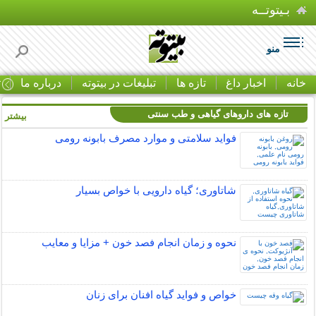
بـیتوتــه
منو
خانه
اخبار داغ
تازه ها
تبلیغات در بیتوته
درباره ما
ت
تازه های داروهای گیاهی و طب سنتی
بیشتر »
فواید سلامتی و موارد مصرف بابونه رومی
شاتاوری؛ گیاه دارویی با خواص بسیار
نحوه و زمان انجام فصد خون + مزایا و معایب
خواص و فواید گیاه افنان برای زنان