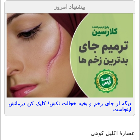
پیشنهاد امروز
دیگه از جای زخم و بخیه خجالت نکش! کلیک کن درمانش
اینجاست
عصارۀ اکلیل کوهی