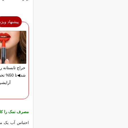
پیشنهاد ویژه
حراج تابستانه 
شد◀تا 50
آرایشی
مصرف نمک را کا