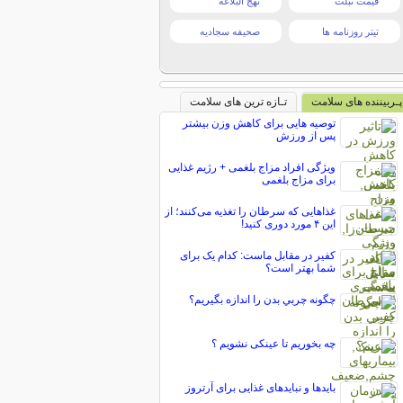
قیمت تبلت
نهج البلاغه
تیتر روزنامه ها
صحیفه سجادیه
پـربیننده های سلامت
تـازه ترین های سلامت
توصیه هایی برای کاهش وزن بیشتر
پس از ورزش
ویژگی افراد مزاج بلغمی + رژیم غذایی
برای مزاج بلغمی
غذاهایی که سرطان را تغذیه می‌کنند؛ از
این ۴ مورد دوری کنید!
کفیر در مقابل ماست: کدام یک برای
شما بهتر است؟
چگونه چربي بدن را اندازه‌ بگيريم؟
چه بخوریم تا عینکی نشویم ؟
بایدها و نبایدهای غذایی برای آرتروز