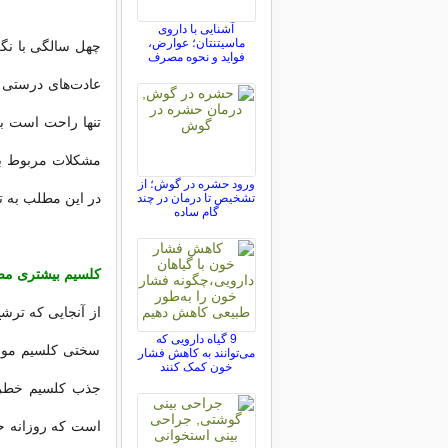
آشنایی با داروی
ماسیتنتان؛ عوارض،
چهل سالگی با نگر
فواید و نحوه مصرف
عادت‌های درستی د
تنها راحت است ب
مشکلات مربوط به 
ورود حشره در گوش؛ از
در این مطلب به تغییرات غذ
تشخیص تا درمان در چند
گام ساده
کلسیم بیشتری مص
9 گیاه دارویی که
سختی کلسیم موجو
می‌توانند به کاهش فشار
خون کمک کنند
جذب کلسیم خطر ا