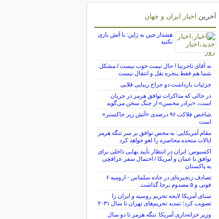
آخرین
اخبار ایران و جهان
هشدار چین به ژاپن: با آتش بازی
نکنید
نه آقای تاجرنیا ! حال تیمت خوب نیست / مشکل
شما هم فقط پنجره نقل و انتقال نیست
جزئیات بازداشت دو جراح زیبایی قلابی
در حالی که مذاکرات توافق هرمز در جریان
است، «برادر محسن» از جنگ سخن می‌گوید
شاخص فلاکت ۹۶ درصدی «آتش زیر خاکستر»
است
مقام آمریکایی: به محض توافق بر سر تنگه هرمز
ایالات متحده محاصره را لغو خواهد کرد
اکسیوس: ایران در انتظار تأیید نهایی داخلی برای
توافق با عمان و آمریکا / احتمال سفر عراقچی
به پاکستان
تصادف زنجیره‌ای در جاده سلماس - ارومیه ۶
فوتی و ۵ مصدوم برجا گذاشت
سنای آمریکا لایحه تحریم روسیه و ایران را
تصویب کرد؛ تمدید تحریم‌های تهران تا سال ۲۰۳۱
وزیر خزانه‌داری آمریکا: تنگه هرمز تا دو سال