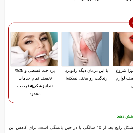
روژا شروع
با این درمان دیگه زانودرد
پرداخت قسطی و 25%
% تخفیف لوازم
زندگیت رو مختل نمیکنه!
تخفیف تمام خدمات
دندانپزشکی◀فرصت
محدود
هش دهید
احتباس آب یک مشکل رایج بعد از 40 سالگی یا در حین یائسگی است. برای کاهش این