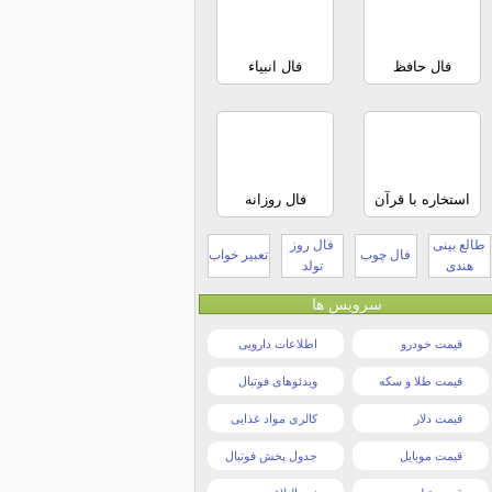
فال حافظ
فال انبیاء
استخاره با قرآن
فال روزانه
طالع بینی
فال روز
فال چوب
تعبیر خواب
هندی
تولد
سرویس ها
قیمت خودرو
اطلاعات دارویی
قیمت طلا و سکه
ویدئوهای فوتبال
قیمت دلار
کالری مواد غذایی
قیمت موبایل
جدول پخش فوتبال