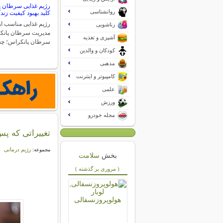
رژیم غذایی سرطان پا
روانشناسی
کلید بهبود کیفیت زند
رژیم غذایی مناسب از
زناشویی
مدیریت سرطان پانکر
آشپزی و تغذیه
سرطان پانکراس؛ چه
کودکان و والدین
مذهبی
کامپیوتر و اینترنت
علمی
ورزش
مجله خودرو
تغییراتی که پس از 40 سالگی باید در رژیم غذ
رژیم درمانی
مجموعه:
بخش
سلامت
( مروری بر گذشته )