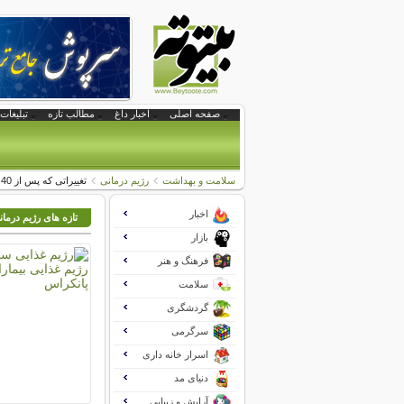
صفحه اصلی
اخبار داغ
مطالب تازه
تبلیغات 
سلامت و بهداشت
رژیم درمانی
تغییراتی که پس از 40 سالگی باید در رژیم غذایی تان بدهید
اخبار
تازه های رژیم درما
بازار
فرهنگ و هنر
سلامت
گردشگری
سرگرمی
اسرار خانه داری
دنیای مد
آرایش و زیبایی