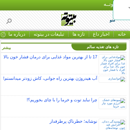
بـیتوتــه
منو
خانه
اخبار داغ
تازه ها
تبلیغات در بیتوته
درباره ما
ت
تازه های تغذیه سالم
بیشتر »
17 تا از بهترین مواد غذایی برای درمان فشار خون بالا
آب هیدروژن بهترین راه جوانی، کاش زودتر میدانستم!
چرا نباید توت و خرما را با چای بخوریم؟!
نوشابه؛ خطرناکِ پرطرفدار