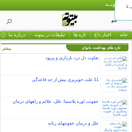
بـیتوتــه
با
منو
خانه
اخبار داغ
تازه ها
تبلیغات در بیتوته
درباره ما
ت
تازه های بهداشت بانوان
بیشتر »
تفاوت دل درد بارداری و پریود
11 علت خونریزی بیش از حد قاعدگی
عفونت اوره پلاسما: علل، علائم و راههای درمان
علل و درمان عفونتهای زنانه