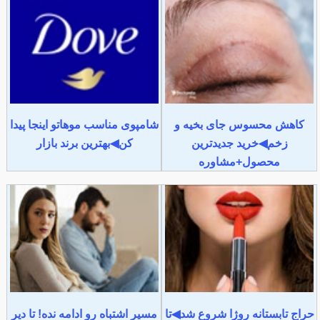
کاهش محسوس جای بخیه و
شامپوی مناسب موهاتو اینجا پیدا
زخم◀خرید جدیدترین
کن◀بهترین برند بازار
محصول+مشاوره
حراج تابستانه روژا شروع شد◀تا
مسیر اشتباه رو ادامه نده! تا دیر