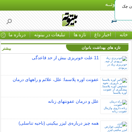
بـیتوتــه
ون چک
منو
خانه
اخبار داغ
تازه ها
تبلیغات در بیتوته
درباره ما
ت
تازه های بهداشت بانوان
بیشتر »
11 علت خونریزی بیش از حد قاعدگی
عفونت اوره پلاسما: علل، علائم و راههای درمان
علل و درمان عفونتهای زنانه
همه چیز درباره‌ی لیزر بیکینی (ناحیه تناسلی)