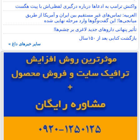
واکنش ترامپ به ادعاها درباره درگیری لفظی‌اش با پیت هگست
العربیه: تماس‌های غیر مستقیم بین ایران و آمریکا از طریق
میانجی‌ها؛ این گفت‌و‌گو‌ها وارد مرحله نهایی شده
تأثیر پنهانی داروهای جدید لاغری بر چشم‌ها!
بازگشت کتابی بعد از ۱۵۰سال
سایر خبرهای داغ »