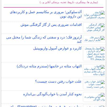
(بیماری ها، پیشگیری، داروها، تغذیه، پزشکی آنلاین و...)
سایر مطالب سلامت
آلدسلوکین؛ مروری بر مکانیسم عمل و کاربردهای
این داروی نوین
اقدامات ضروری پس از گاز گرفتگی موش
آرتروز فک؛ درد و سفتی که زندگی شما را مختل می
کند
کاربرد و عوارض آمپول واریوپپتیل
التهاب مثانه در خانمها (سندرم مثانه دردناک)
علت خواب رفتن دست چیست؟
نحوه کنار آمدن با خواب‌آلودگی بی‌اندازه
موارد مصرف قرص فاموتیدین (Famotidine) برای