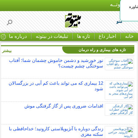
بـیتوتــه
اوره
منو
خانه
اخبار داغ
تازه ها
تبلیغات در بیتوته
درباره ما
ت
تازه های بیماری و راه درمان
بیشتر »
نور خورشید و دشمن خاموش چشمان شما؛ آفتاب
سوختگی چشم چیست؟
12 بیماری که می تواند باعث کم آبی در بزرگسالان
شود
اقدامات ضروری پس از گاز گرفتگی موش
زندگی دوباره با آنژیوپلاستی کاروتید؛ خداحافظی با
سکته مغزی