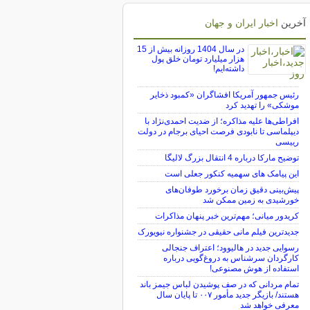
آخرین
اخبار ایران و جهان
در سال 1404 روزانه بیش از 15
هزار میلیارد تومان خلق پول
داشته‌ایم!
رئیس جمهور آمریکا افشاگران «کمبود ذخایر
موشکی» را تهدید کرد
افراطی‌ها علیه مذاکره؛ از ضدیت احمدی‌نژاد با
دیپلماسی تا نابودی فرصت احیای برجام در دولت
رییسی
توضیح مارکا درباره 4 انتقال بزرگ لالیگا
این پیامک های سهمیه کنکور جعلی است
پیش‌بینی دقیق زمان برخورد طوفان‌های
خورشیدی به زمین ممکن شد
کریدور میانی؛ مهم‌ترین خبر پنهان مذاکرات
جدیدترین فیلم مانی حقیقی در جشنواره نیویورک
رسوایی جدید در هالیوود؛ اعتراف جنجالی
کارگردان سرشناس به دروغ‌گویی درباره
استفاده از هوش مصنوعی!
تمام مردانی که در صف پوشیدن لباس جیمز باند
هستند/ بازیگر جدید مأمور ۰۰۷ تا پایان سال
معرفی خواهد شد