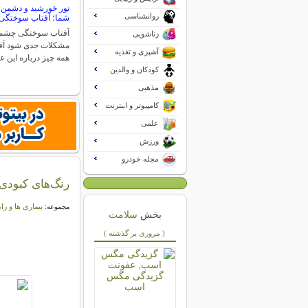
نور خورشید و دشمن
روانشناسی
شما؛ آفتاب سوختگ
آفتاب سوختگی چشم م
زناشویی
مشکلات جدی شود آ
آشپزی و تغذیه
همه چیز درباره این 
کودکان و والدین
مذهبی
کامپیوتر و اینترنت
علمی
ورزش
مجله خودرو
رنگ‌های کبودی 
بیماری ها و را
مجموعه:
بخش
سلامت
( مروری بر گذشته )