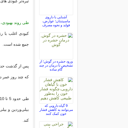
تیره‌تر کبودی های
آشنایی با داروی
ماسیتنتان؛ عوارض،
طی روند بهبودی، 
فواید و نحوه مصرف
کبودی اغلب با ر
جمع شده است.
ورود حشره در گوش؛ از
تشخیص تا درمان در چند
گام ساده
که چند روز عمر د
9 گیاه دارویی که
بیلی‌وردین و بیل
می‌توانند به کاهش فشار
خون کمک کنند
کند.