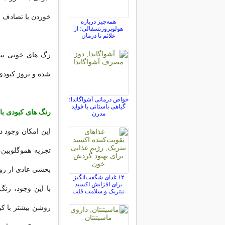
خوردن یا تصادف 
همه‌چیز درباره
هولوپروزنسفالی؛ از
علائم تا درمان
رگ های خونی بی
شده و بروز کبودی 
خواص درمانی آشواگاندا؛
گیاهی باستانی با فواید
رنگ های کبودی با 
مدرن
این امکان وجود د
تجزیه هموگلوبین
بخشی عادی از رون
۱۲ غذای شگفت‌انگیز
برای افزایش اکسید
با این وجود، رن
نیتریک و سلامت قلب
روشن بیشتر با ک