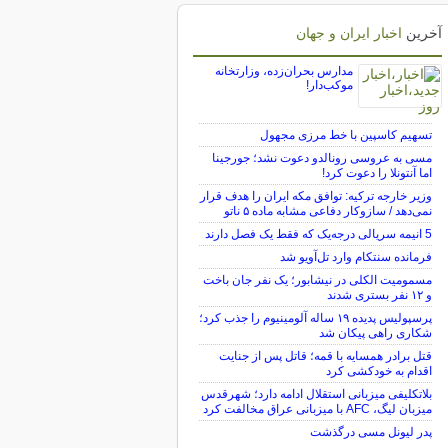
آخرین
اخبار ایران و جهان
مدارس بحران‌زده، وزارتخانه
موکب‌دار!
تسهیم کاسپین با خط مرزی مجهول
مسی به عروسی رونالدو دعوت نشد؛ جورجینا
اما آنتونلا را دعوت کرد!
وزیر خارجه ترکیه: توافق مکه ایران را هدف قرار
نمی‌دهد / سازوکار دفاعی مشابه ماده ۵ ناتو
5 انیمه سریالی درجه‌یک که فقط یک فصل دارند
فرمانده سنتکام وارد تل‌آویو شد
مسمومیت الکلی در نیشابور؛ یک نفر جان باخت
و ۱۲ نفر بستری شدند
پرسپولیس پدیده ۱۹ ساله آلومینیوم را جذب کرد؛
شکاری راهی پیکان شد
قتل برادر همسایه با قمه؛ قاتل پس از جنایت
اقدام به خودکشی کرد
بلاتکلیفی میزبانی استقلال ادامه دارد؛ شهرقدس
میزبان لیگ، AFC با میزبانی عراق مخالفت کرد
پدر لیونل مسی درگذشت