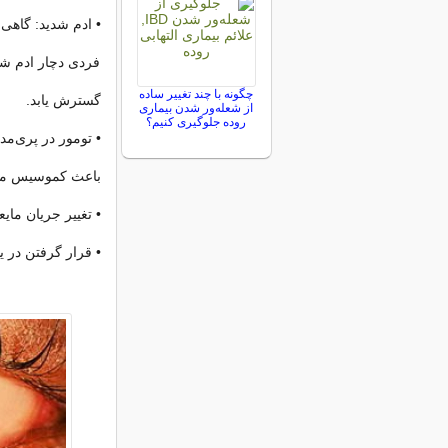
• ادم شدید: گاهی
فردی دچار ادم ش
چگونه با چند تغییر ساده
گسترش یابد.
از شعله‌ور شدن بیماری
روده جلوگیری کنیم؟
• تومور در پری‌م
باعث کموسیس مل
• تغییر جریان م
• قرار گرفتن در 