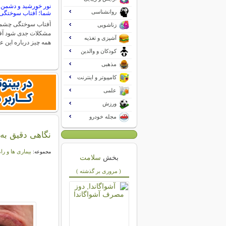
نور خورشید و دشمن
روانشناسی
شما؛ آفتاب سوختگ
آفتاب سوختگی چشم م
زناشویی
مشکلات جدی شود آ
آشپزی و تغذیه
همه چیز درباره این 
کودکان و والدین
مذهبی
کامپیوتر و اینترنت
علمی
ورزش
مجله خودرو
نگاهی دقیق به 
بیماری ها و را
مجموعه:
بخش
سلامت
( مروری بر گذشته )