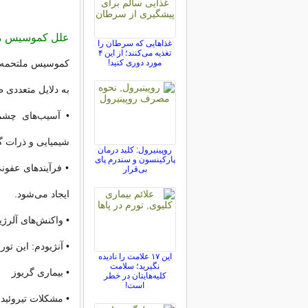
علل کموسیس م
غذاهایی که سرطان را
تغذیه می‌کنند؛ از این ۴
مورد دوری کنید!
کموسیس ملتحمه به
به دلایل متعددی ظ
• آسیب‌های چشمی
شیمیایی و ذرات گ
روپینیرول: کلید درمان
پارکینسون و سندرم پای
• فرآیندهای عفونی
بی‌قرار
ایجاد می‌شود.
• واکنش‌های آلرژ
• آنژیودم: این ت
این ۱۷ علامت را نادیده
نگیرید؛ سلامت
• بیماری گریوز
کلیه‌هایتان در خطر
است!
• مشکلات تیروئید: 