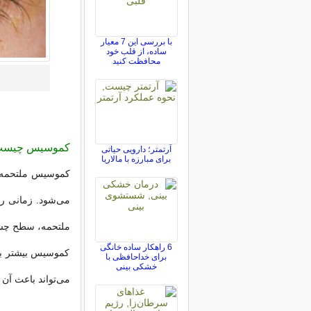
با بررسی این 7 معیار
ساده، از قلب خود
محافظت کنید
کموسیس چیس
آرتمتر؛ دارویی حیاتی
برای مبارزه با مالاریا
کموسیس ملتحمه ن
می‌شود. زمانی رخ
ملتحمه، سطح چشم
6 راهکار ساده خانگی
کموسیس بیشتر به 
برای خداحافظی با
خشکی بینی
می‌تواند باعث آن