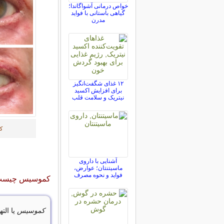
خواص درمانی آشواگاندا؛
گیاهی باستانی با فواید
مدرن
۱۲ غذای شگفت‌انگیز
برای افزایش اکسید
نیتریک و سلامت قلب
ک
آشنایی با داروی
ماسیتنتان؛ عوارض،
فواید و نحوه مصرف
کموسیس چیست؟ 
کموسیس
یا ال