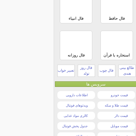
فال حافظ
فال انبیاء
استخاره با قرآن
فال روزانه
طالع بینی
فال روز
فال چوب
تعبیر خواب
هندی
تولد
سرویس ها
قیمت خودرو
اطلاعات دارویی
قیمت طلا و سکه
ویدئوهای فوتبال
قیمت دلار
کالری مواد غذایی
قیمت موبایل
جدول پخش فوتبال