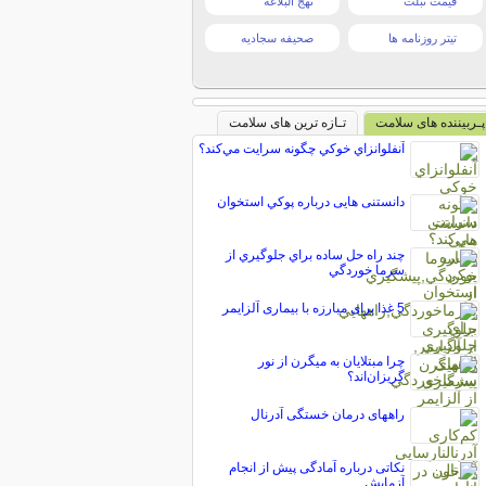
قیمت تبلت
نهج البلاغه
تیتر روزنامه ها
صحیفه سجادیه
پـربیننده های سلامت
تـازه ترین های سلامت
آنفلوانزاي خوکي چگونه سرايت مي‌کند؟
دانستنی هایی درباره پوکي استخوان
چند راه حل ساده براي جلوگيري از
سرما خوردگي
5 غذا برای مبارزه با بیماری آلزایمر
چرا مبتلایان به میگرن از نور
گریزان‌اند؟
راههای درمان خستگی آدرنال
نکاتی درباره آمادگی پیش از انجام
آزمایش