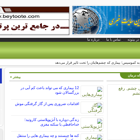
در بیتوته
تماس با ما
درباره ما
ه کموسیس؛ بیماری‌ که چشم‌هایتان را تحت تاثیر قرار می‌دهد
اه درمان
بیشتر »
12 بیماری که می تواند باعث کم آبی در
بزرگسالان شود
اقدامات ضروری پس از گاز گرفتگی موش
زندگی دوباره با آنژیوپلاستی کاروتید؛
خداحافظی با سکته مغزی
کنه ها چیستند و چه بیماری هایی را منتقل